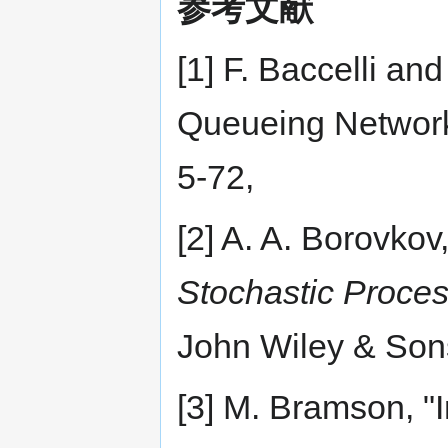
参考文献
[1] F. Baccelli an
Queueing Network
5-72,
[2] A. A. Borovkov
Stochastic Proce
John Wiley & Son
[3] M. Bramson, "