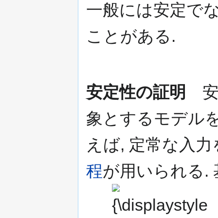
一般には安定でな
ことがある.
安定性の証明
安
象とするモデル
えば, 定常な入
程
が用いられる.
{\displaystyle
\rho <1\,}