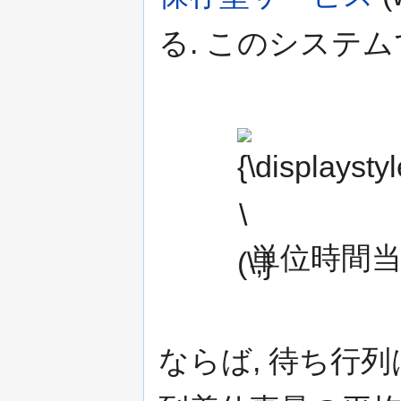
る. このシステム
{\displaystyle
\ (\,}
単位時間
ならば, 待ち行