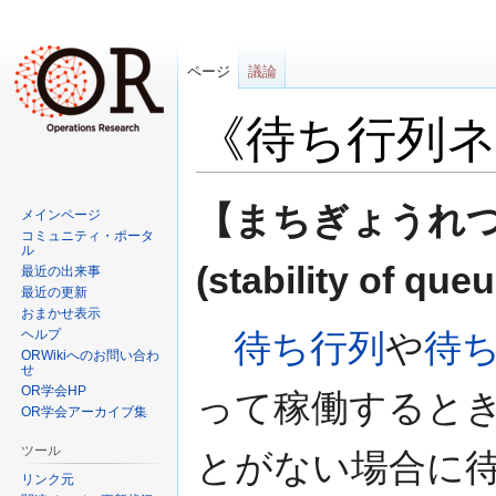
ページ
議論
《待ち行列
ナ
検
【まちぎょうれ
メインページ
ビ
索
コミュニティ・ポータ
ゲ
に
ル
(stability of qu
最近の出来事
ー
移
最近の更新
シ
動
おまかせ表示
ョ
ヘルプ
待ち行列
や
待
ン
ORWikiへのお問い合わ
せ
に
OR学会HP
って稼働するとき
移
OR学会アーカイブ集
動
ツール
とがない場合に
リンク元