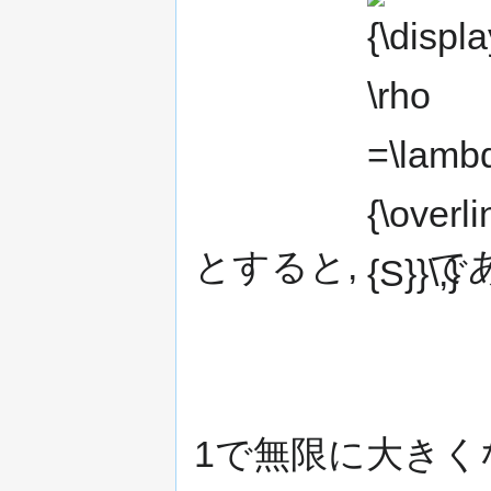
{\displaystyle
\rho
=\lambda
{\overline
{S}}\,}
とすると,
で
1で無限に大きく