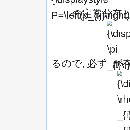
の定常分布と
{\displaystyl
\pi _{i}\,}
るので, 必ず
が
{\displ
\rho
_{i}=\
_{i}/\pi 