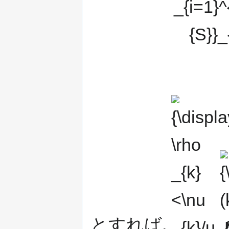
{S}}_{i},\qquad
k=1,2,\ldots ,N,\,}
{\displaystyle
{\d
\rho _{k}<\nu
(k=
_{k}/u_{k}\,}
,N)
とすれば,