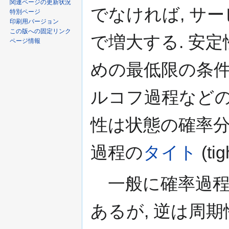
関連ページの更新状況
でなければ, サ
特別ページ
印刷用バージョン
この版への固定リンク
で増大する. 安
ページ情報
めの最低限の条件
ルコフ過程などの
性は状態の確率
過程の
タイト
(t
一般に確率過程が
あるが, 逆は周