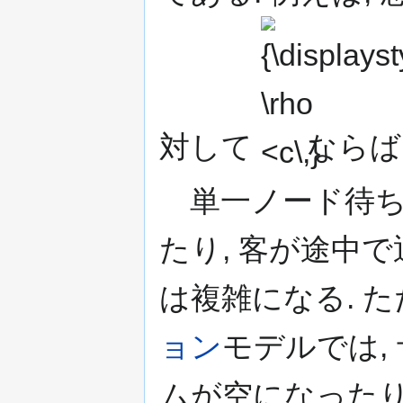
{\displaystyle
\rho <c\,}
対して
ならば
単一ノード待ち行
たり, 客が途中
は複雑になる. た
ョン
モデルでは,
ムが空になったり