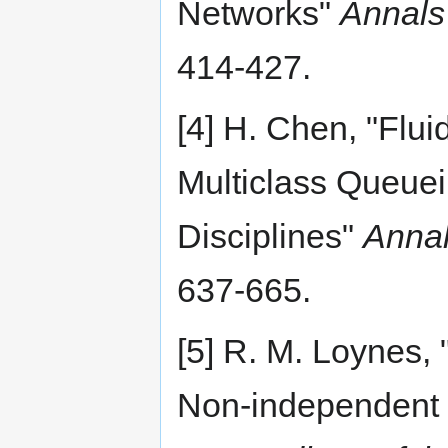
Networks"
Annals 
414-427.
[4] H. Chen, "Flui
Multiclass Queue
Disciplines"
Annal
637-665.
[5] R. M. Loynes, 
Non-independent I