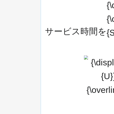
{\ov
{S}}_
サービス時間を
{\displaystyle
u_{k}={\overline
{U}}+\sum
_{i=k+1}^{N}
{\overline
{S}}_{i}\pi
_{i},\qquad \nu
_{k}=1-\sum
_{i=1}^{k}\lambda
_{i}{\overline