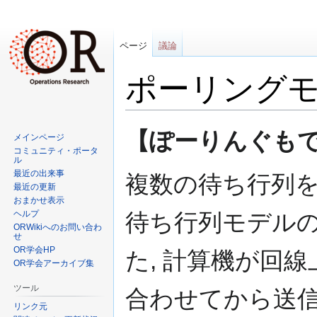
ページ
議論
ポーリング
ナ
検
【ぽーりんぐもでる (
メインページ
ビ
索
コミュニティ・ポータ
ゲ
に
ル
最近の出来事
ー
移
複数の待ち行列
最近の更新
シ
動
おまかせ表示
ョ
ヘルプ
待ち行列モデルの
ン
ORWikiへのお問い合わ
せ
に
OR学会HP
た, 計算機が回
移
OR学会アーカイブ集
動
ツール
合わせてから送
リンク元