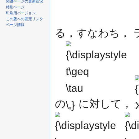
関連ページの更新状況
特別ページ
印刷用バージョン
この版への固定リンク
ページ情報
る，すなわち， 
{\displaystyle
{\
t\geq \tau \,}
X(
の
に対して，
{\displ
\{Y(t)\}\