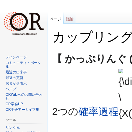
ページ
議論
カップリン
ナ
検
【 かっぷりんぐ (co
メインページ
ビ
索
コミュニティ・ポータ
ゲ
に
ル
{\displ
最近の出来事
ー
移
最近の更新
\{X(t)\}\
シ
動
おまかせ表示
ョ
ヘルプ
ン
ORWikiへのお問い合わ
せ
に
OR学会HP
移
2つの
確率過程
OR学会アーカイブ集
動
ツール
リンク元