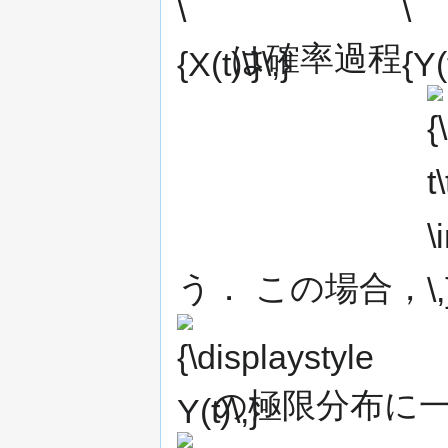
は確率過程
{\d
t\to
う． この場合，
の極限分布に一