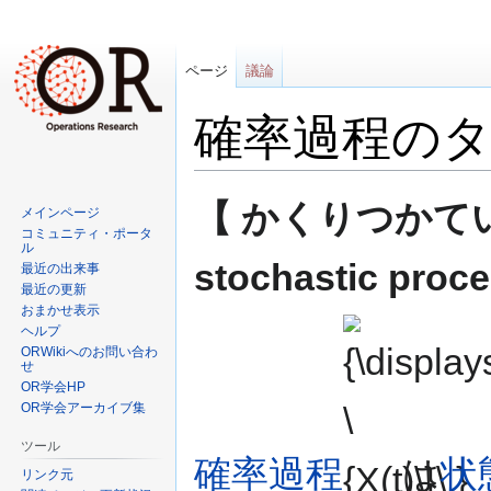
ページ
議論
確率過程の
ナ
検
【 かくりつかていのた
メインページ
ビ
索
コミュニティ・ポータ
ゲ
に
ル
stochastic proc
最近の出来事
ー
移
最近の更新
シ
動
おまかせ表示
ョ
{\displaystyle
ヘルプ
ン
\{X(t)\}\,}
ORWikiへのお問い合わ
せ
に
OR学会HP
移
OR学会アーカイブ集
動
ツール
確率過程
は
状
リンク元