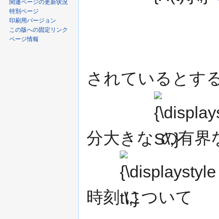
関連ページの更新状況
特別ページ
印刷用バージョン
この版への固定リンク
ページ情報
されているとする
{\displaystyle
S\,}
分大きな
の有界
{\displaystyle
t\,}
時刻
について