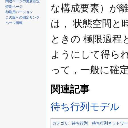
関連ページの更新状況
な構成要素）が
特別ページ
印刷用バージョン
この版への固定リンク
は， 状態空間と
ページ情報
ときの 極限過程
ようにして得ら
って，一般に確
関連記事
待ち行列モデル
カテゴリ
:
待ち行列
待ち行列ネットワー