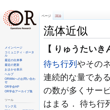
ページ
議論
流体近似
ナ
検
【 りゅうたいきんじ (
メインページ
ビ
索
コミュニティ・ポータ
ゲ
に
ル
最近の出来事
ー
移
待ち行列
やその
最近の更新
シ
動
おまかせ表示
ョ
ヘルプ
連続的な量である
ン
ORWikiへのお問い合わ
せ
に
OR学会HP
の数が多くサー
移
OR学会アーカイブ集
動
ツール
はまる． 待ち行
リンク元