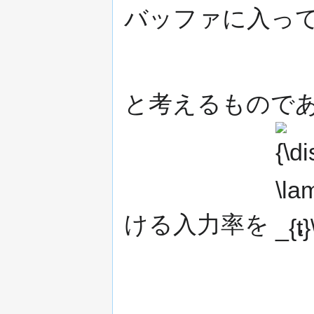
バッファに入っ
と考えるものであ
{\display
\lambda
_{t}\,}
ける入力率を
，