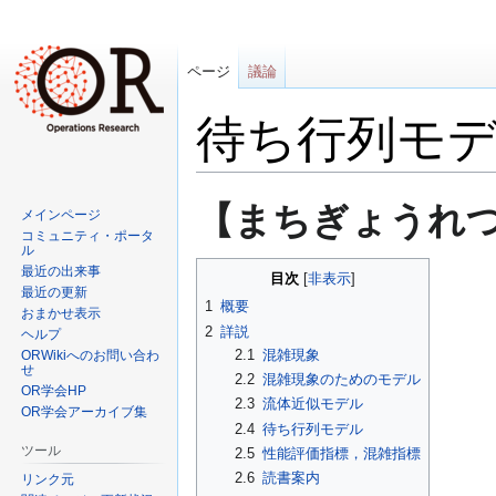
ページ
議論
待ち行列モ
ナ
検
【まちぎょうれつもでる
メインページ
ビ
索
コミュニティ・ポータ
ゲ
に
ル
最近の出来事
ー
移
目次
最近の更新
シ
動
1
概要
おまかせ表示
ョ
2
詳説
ヘルプ
ン
2.1
混雑現象
ORWikiへのお問い合わ
せ
に
2.2
混雑現象のためのモデル
OR学会HP
移
2.3
流体近似モデル
OR学会アーカイブ集
動
2.4
待ち行列モデル
ツール
2.5
性能評価指標，混雑指標
2.6
読書案内
リンク元