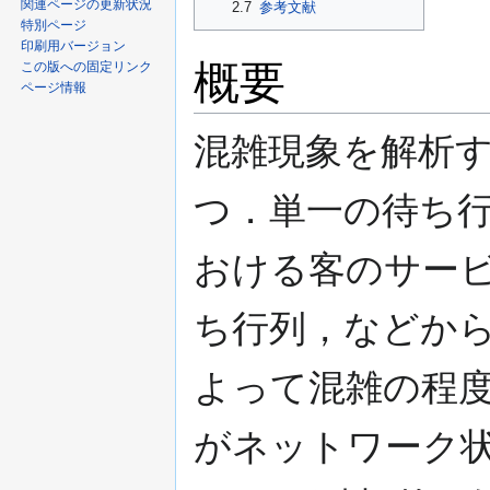
関連ページの更新状況
2.7
参考文献
特別ページ
印刷用バージョン
概要
この版への固定リンク
ページ情報
混雑現象を解析す
つ．単一の待ち
おける客のサー
ち行列，などか
よって混雑の程
がネットワーク状