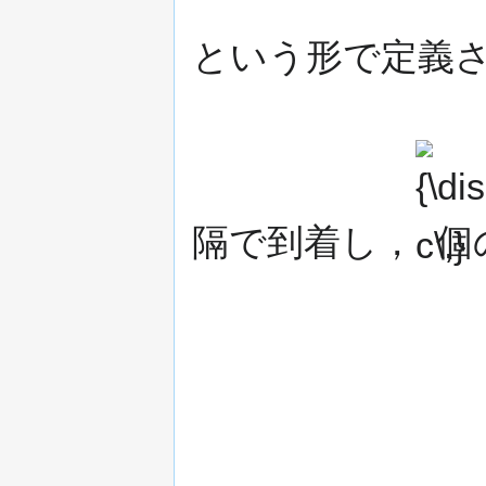
という形で定義
{\displayst
c\,}
隔で到着し，
個