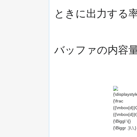
ときに出力する率
バッファの内容
{\displaystyl
{\frac
{{\mbox{d}}Q
{{\mbox{d}}t
{\Biggl \{}{\B
.}\,\,}