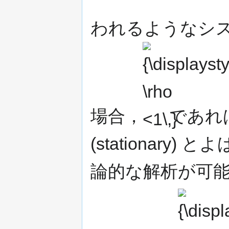
われるようなシ
{\displaystyle
\rho <1\,}
場合，
であれ
(stationar
論的な解析が可
{\displaystyle
\rho \,}