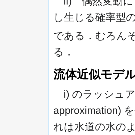
ii) 偶然変動
し生じる確率型
である．むろん
る．
流体近似モデ
i) のラッシュ
approximat
れは水道の水の