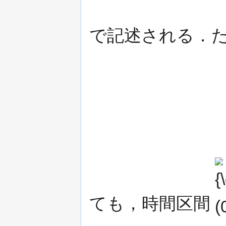
で記述される．
{\d
(0,t
ても，時間区間