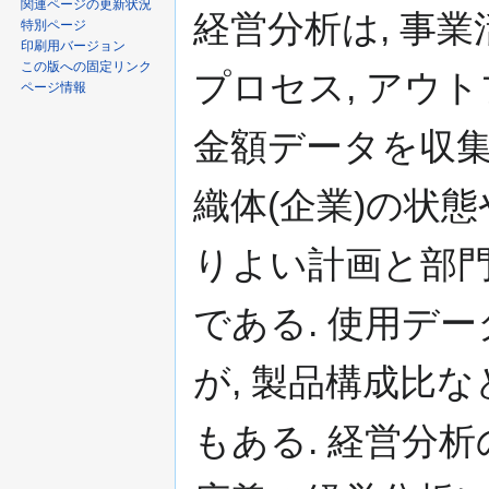
ン
関連ページの更新状況
経営分析は, 事業
特別ページ
に
印刷用バージョン
移
この版への固定リンク
動
プロセス, アウ
ページ情報
金額データを収集
織体(企業)の状
りよい計画と部
である. 使用デ
が, 製品構成比
もある. 経営分