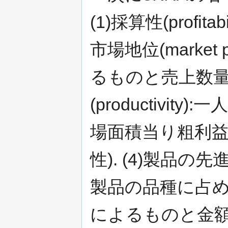
(1)採算性(profit
市場地位(market 
るものと売上数量に
(productivit
場面積当り粗利益
性). (4)製品の先進性
製品の品種に占め
によるものと金額に