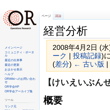
ページ
議論
経営分析
2008年4月2日 (
メインページ
コミュニティ・ポータ
ーク
|
投稿記録
)
ル
最近の出来事
(
差分
)
← 古い版
|
最近の更新
おまかせ表示
ヘルプ
ナ
検
ORWikiへのお問い合わ
【けいえいぶんせき (b
せ
ビ
索
OR学会HP
ゲ
に
OR学会アーカイブ集
ー
移
概要
シ
動
ツール
ョ
リンク元