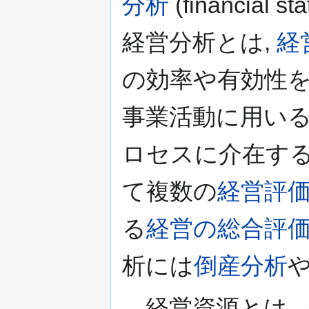
分析
(financial 
経営分析とは,
経
の効率や有効性を
事業活動に用い
ロセスに介在す
て複数の
経営評
る
経営の総合評
析には
倒産分析
経営資源とは, 