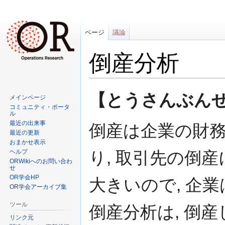
ページ
議論
倒産分析
ナ
検
【とうさんぶんせき (b
メインページ
ビ
索
コミュニティ・ポータ
ゲ
に
ル
最近の出来事
ー
移
倒産は企業の財
最近の更新
シ
動
おまかせ表示
ョ
ヘルプ
り, 取引先の倒
ン
ORWikiへのお問い合わ
せ
に
OR学会HP
大きいので, 企
移
OR学会アーカイブ集
動
ツール
倒産分析は, 倒
リンク元