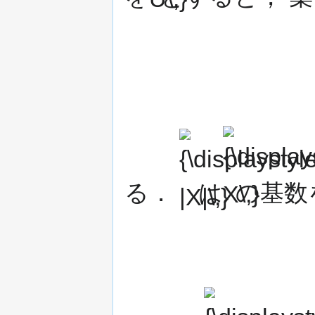
{\displaystyle
{\displaystyle
|X|\,}
X\,}
る．
は
の基数
{\displaystyle
E_{i}\,}