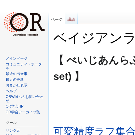
ページ
議論
ベイジアン
ナ
検
【 べいじあんらふしゅ
メインページ
ビ
索
コミュニティ・ポータ
ゲ
に
ル
set) 】
最近の出来事
ー
移
最近の更新
シ
動
おまかせ表示
ョ
ヘルプ
ン
ORWikiへのお問い合わ
せ
に
OR学会HP
移
OR学会アーカイブ集
動
ツール
可変精度ラフ集
リンク元