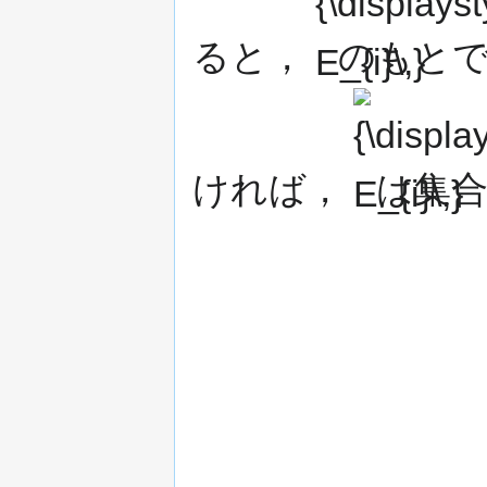
ると，
のもと
{\displaystyle
E_{i}\,}
ければ，
は集