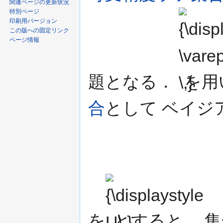
関連ページの更新状況
特別ページ
{\displaystyle
印刷用バージョン
\varepsilon
この版への固定リンク
\,}
ページ情報
題となる．
を用
合
として ベイジ
{\displaystyle
U\,}
を
とすると， 集