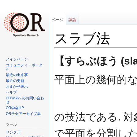
ページ
議論
スラブ法
ナ
検
【すらぶほう (slab
メインページ
ビ
索
コミュニティ・ポータ
ゲ
に
ル
最近の出来事
ー
移
平面上の幾何的
最近の更新
シ
動
おまかせ表示
ョ
ヘルプ
ン
ORWikiへのお問い合わ
せ
に
OR学会HP
移
の技法である. 
OR学会アーカイブ集
動
ツール
で平面を分割した
リンク元