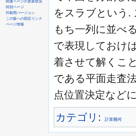
関連ページの更新状況
特別ページ
をスラブという.
印刷用バージョン
この版への固定リンク
ページ情報
もち一列に並べる
で表現しておけば
着させて解くこと
である平面走査法
点位置決定などに
カテゴリ
:
計算幾何