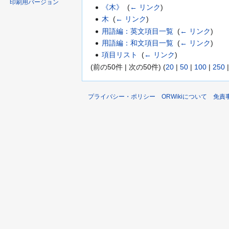
印刷用バージョン
《木》
‎
(
← リンク
)
木
‎
(
← リンク
)
用語編：英文項目一覧
‎
(
← リンク
)
用語編：和文項目一覧
‎
(
← リンク
)
項目リスト
‎
(
← リンク
)
(前の50件 | 次の50件) (
20
|
50
|
100
|
250
プライバシー・ポリシー
ORWikiについて
免責