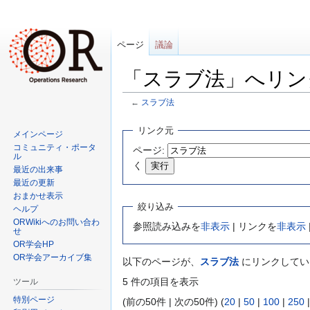
ページ
議論
「スラブ法」へリン
←
スラブ法
ナ
検
リンク元
メインページ
ビ
索
コミュニティ・ポータ
ページ:
ゲ
に
ル
く
最近の出来事
ー
移
最近の更新
シ
動
おまかせ表示
ョ
絞り込み
ヘルプ
ン
ORWikiへのお問い合わ
参照読み込みを
非表示
| リンクを
非表示
せ
に
OR学会HP
移
OR学会アーカイブ集
以下のページが、
スラブ法
にリンクしてい
動
5 件の項目を表示
ツール
特別ページ
(前の50件 | 次の50件) (
20
|
50
|
100
|
250