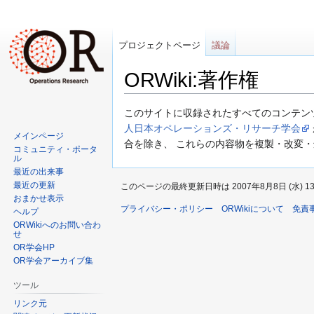
プロジェクトページ
議論
ORWiki:著作権
ナ
検
このサイトに収録されたすべてのコンテン
ビ
索
人日本オペレーションズ・リサーチ学会
メインページ
ゲ
に
合を除き、 これらの内容物を複製・改変
コミュニティ・ポータ
ー
移
ル
最近の出来事
シ
動
最近の更新
このページの最終更新日時は 2007年8月8日 (水) 13
ョ
おまかせ表示
ン
プライバシー・ポリシー
ORWikiについて
免責
ヘルプ
に
ORWikiへのお問い合わ
せ
移
OR学会HP
動
OR学会アーカイブ集
ツール
リンク元