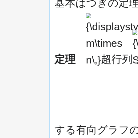
基本はつぎの定理に
{\displaystyle
{\d
m\times n\,}
S\,
定理
超行列
する有向グラフの