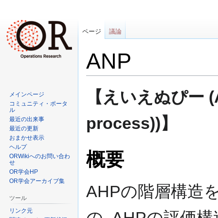
ページ
議論
ANP
ナ
検
【えいえぬぴー (ANP 
メインページ
ビ
索
コミュニティ・ポータ
ゲ
に
ル
process))】
最近の出来事
ー
移
最近の更新
シ
動
おまかせ表示
ョ
ヘルプ
概要
ン
ORWikiへのお問い合わ
せ
に
OR学会HP
移
OR学会アーカイブ集
動
AHPの階層構造
ツール
リンク元
の. AHPの評