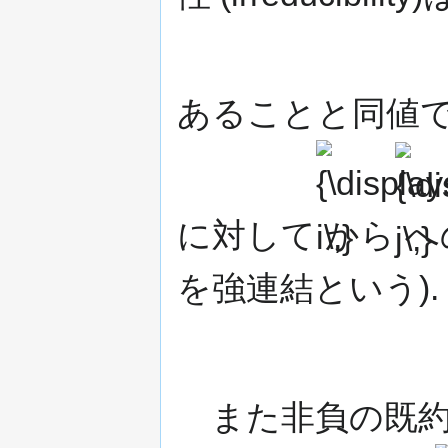
あることと同値で
{\displaystyle
{\display
i\,}
j\,}
に対して
から
へ
を強連結という).
また非負の既約