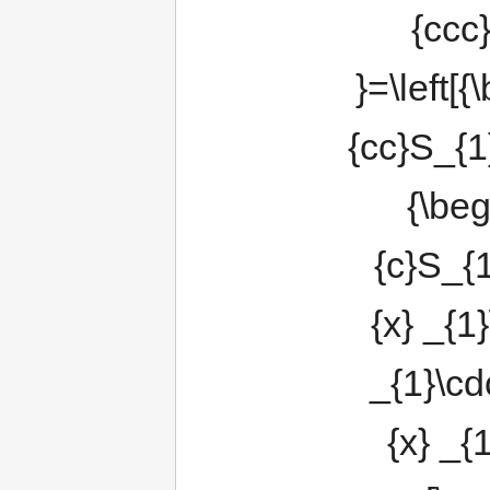
_{1}]\\S_{2}=[\mat
_{2}\cdot
_{2}]\\\end{ar