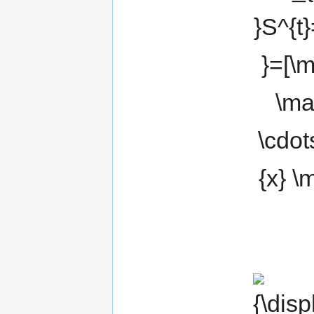
\mathbf {x}
\cdots \mathb
{x} \mathbf {x
]\,}
{\displaystyle
\mathbf {x} =
[x_{1}x_{2}\c