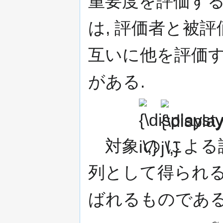
重要度を評価する
は, 評価者と被
互いに他を評価
がある.
{\displaystyle
{\displaystyle
i\,}
j\,}
対象
の
による
列として得られる行列
ばれるものである