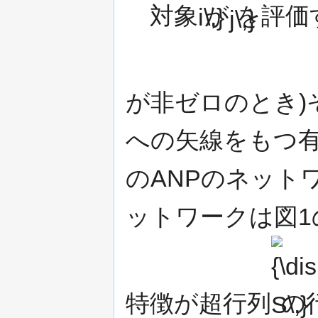
対象
が
を評価
が非ゼロのとき)
への矢線をもつ有
のANPのネット
ットワークは図1
{\displayst
S\,}
特徴が超行列
の