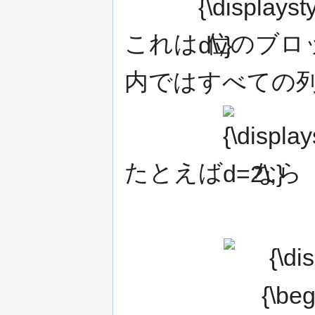
d\,}
これは
位のブロ
内ではすべての列
{\displaystyle
d=2\,}
たとえば
なら
{\displaystyle {\be
}=\left[
{cc}S_{1}&O\\O&S_{2}
{\begin{array}{
_{1}\mathbf {x} _