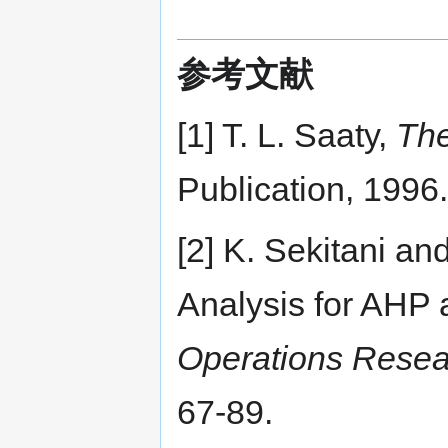
参考文献
[1] T. L. Saaty,
The
Publication, 1996.
[2] K. Sekitani an
Analysis for AHP
Operations Resea
67-89.