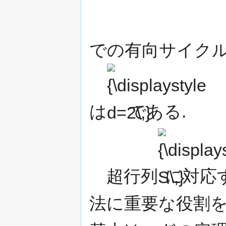
での有向サイクル
{\displaystyle
d=2\,}
は
である.
{\displaystyle
S\,}
超行列
に対応
法に重要な役割を果