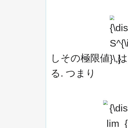
{\displays
S^{\infty }\
しその極限値
は
る. つまり
{\displaystyl
lim_{t\to \inft
}S^{t}=S^{\inf
}=[\mathbf {x