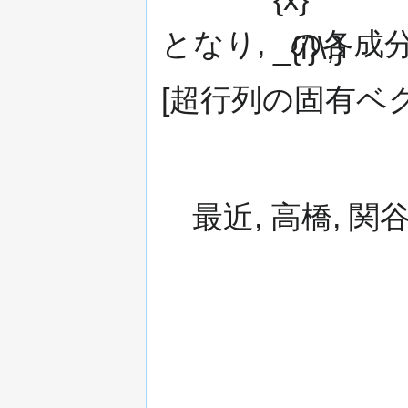
となり,
の各成
[超行列の固有ベ
最近, 高橋, 関谷 [2