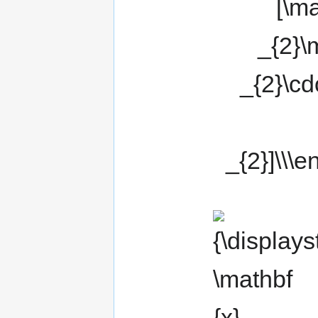
{\displaystyle
\mathbf {x}
_{i}\,}