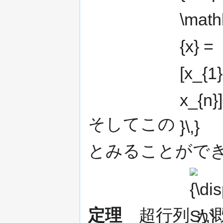
x_{n}]^{\top }\
そしてこの
とみることができ
{\displayst
S\,}
定理
超行列
が