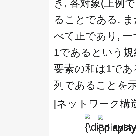
き, 各対象(上例
ることである. 
べて正であり, 
1であるという規
要素の和は1であ
列であることを示
[ネットワーク構造
{\displaystyle
{\displaystyle
i\,}
j\,}