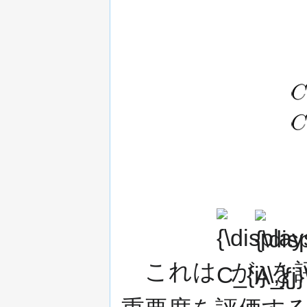
{\displaystyle
{\displaysty
C_{i}\,}
A_{j}\,}
これは
が
を