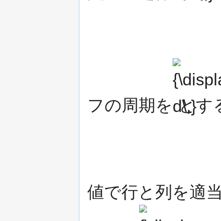
{\displaystyle
d\,}
フの周期を
とす
値で行と列を適
{\displaystyle