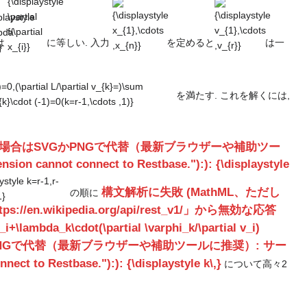
bda
\partial
x_{1},\cdots
v_{1},\cdots
}
f/\partial
,x_{n}}
,v_{r}}
x_{i}}
は
に等しい. 入力
を定めると
は一
を満たす. これを解くには,
ない場合はSVGかPNGで代替（最新ブラウザーや補助ツー
cannot connect to Restbase."):): {\displaystyle
tyle
構文解析に失敗 (MathML、ただし
の順に
ikipedia.org/api/rest_v1/」から無効な応答
1}
+\lambda_k\cdot(\partial \varphi_k/\partial v_i)
PNGで代替（最新ブラウザーや補助ツールに推奨）: サー
 to Restbase."):): {\displaystyle k\,}
について高々2