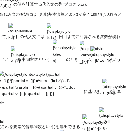
(3,4)\,}
x=3,y=4,v_{1}=x,v_{2}=
の値を計算する代入文の列(プログラム),
{\sqrt {v_{4}}},v_{6}=v_
, 各代入文の右辺には, 演算(基本演算とよぶ)が高々1回だけ現れると
{\displaystyle
{\displaystyle
k\,}
k-1\,}
いて,
回目の代入文には,
回目までに計算される変数が現れ
{\displaystyle
{\displaystyle
{\displaystyle
{\displaystyle
v_{k}\,}
k\leq n}
\varphi _{k}}
v_{k}=x_{k}}
いい,
を中間変数という.
のとき
は
という
{\displaystyle
{\displaystyle
\textstyle
s_{k}\,}
{\partial
に基づき,
を計算
v_{k}}/{\partial
yle
{\displaystyle
{\displaystyle
{\displays
x_{j}}=\sum
s_{j}=1\,}
s_{\ell }=0}
(1\leq \ell
_{i=1}^{k-1}
\leq n,\ell
({\partial
ial
\not =j)}
\varphi
_{k}}/{\partial
(これを要素的偏導関数という)を導出できる.
,