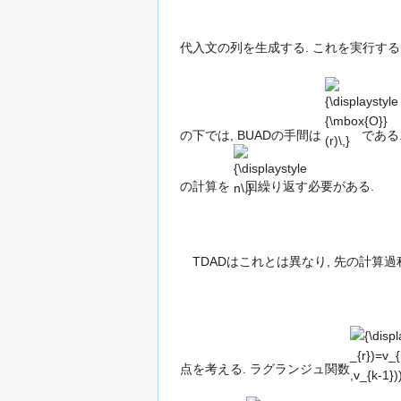
v_{2}/\partial
x=0}
代入文の列を生成する. これを実行す
{\displaystyle
{\mbox{O}}
(r)\,}
の下では, BUADの手間は
である
{\displaystyle
n\,}
の計算を
回繰り返す必要がある.
TDADはこれとは異なり, 先の計算
{\display
\textstyle
L(v_{1},\
,v_{r};\
_{1},\cdo
点を考える. ラグランジュ関数
,\lambda
{\displaystyle
{\displaystyle
_{r})=v_