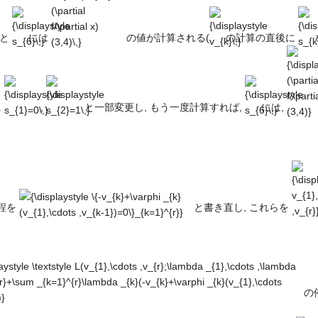
s_{6}\,}
(\partial
v_{k}\,}
s_{k}
f/\partial x)
ると
には
の値が計算される(
の計算の直後に
(3,4)\,}
{\displaystyle
{\displaystyle
{\displaystyle
{\displ
s_{1}=0\,}
s_{2}=1\,}
s_{6}\,}
(\partia
f/\parti
(3,4)}
.
,
と一部変更し, もう一度計算すれば,
には,
{\displaystyle \{-
{\disp
v_{k}+\varphi
v_{1}
_{k}(v_{1},\cdots
,v_{r}
過程を
と書き直し, これらを
,v_{k-
style
1})=0\}_{k=1}^{r}}
cdots
lambda
ts
の
{\displaystyle
{\displaystyle
{\dis
{r}+\sum