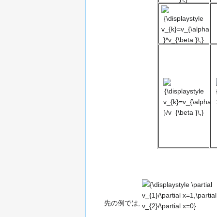
{\displaystyle
v_{k}=v_{\alpha
}*v_{\beta }\,}
{\displaystyle
v_{k}=v_{\alpha
}/v_{\beta }\,}
{\displaystyle
\partial
先の例では,
v_{1}/\partial
x=1,\partial