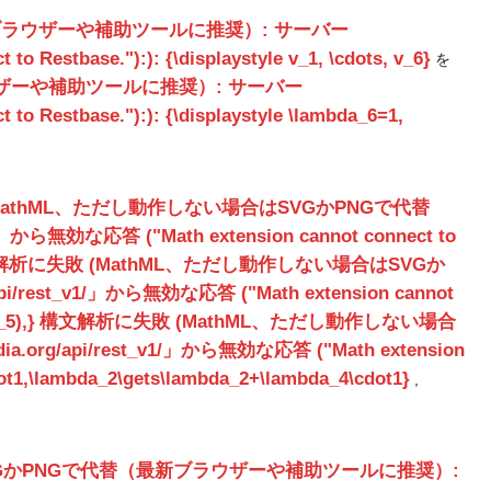
新ブラウザーや補助ツールに推奨）: サーバー
Restbase."):): {\displaystyle v_1, \cdots, v_6}
を
ウザーや補助ツールに推奨）: サーバー
 Restbase."):): {\displaystyle \lambda_6=1,
MathML、ただし動作しない場合はSVGかPNGで代替
無効な応答 ("Math extension cannot connect to
解析に失敗 (MathML、ただし動作しない場合はSVGか
st_v1/」から無効な応答 ("Math extension cannot
5),}
構文解析に失敗 (MathML、ただし動作しない場合
/api/rest_v1/」から無効な応答 ("Math extension
dot1,\lambda_2\gets\lambda_2+\lambda_4\cdot1}
{\displayst
,
\lambda
_{1}\gets
\lambda
VGかPNGで代替（最新ブラウザーや補助ツールに推奨）:
_{1}+\lam