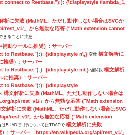
nect to Restbase."):): {\displaystyle \lambda_1,
_{3}\cdot
(2v_{1})}
解析に失敗 (MathML、ただし動作しない場合はSVGか
st_v1/」から無効な応答 ("Math extension cannot
できることに注意.
や補助ツールに推奨）: サーバー
 Restbase."):): {\displaystyle n\,}
構文解析に
変数
に推奨）: サーバー
 Restbase."):): {\displaystyle m\,}
構文解析
値関数
ルに推奨）: サーバー
o Restbase."):): {\displaystyle
構文解析に失敗 (MathML、ただし動作しない場合は
べ
pi/rest_v1/」から無効な応答 ("Math extension
構文解析に失敗 (MathML、ただし動作しない場合はSVG
rest_v1/」から無効な応答 ("Math extension
構文解析に失敗
はBUADで, 行についてはTDADで
ps://en.wikipedia.org/api/rest_v1/」