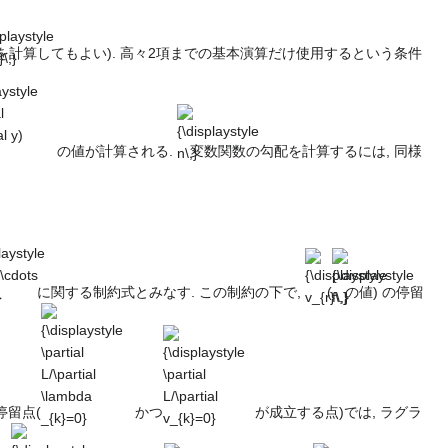
\,}
を計算してもよい). 高々2項までの基本演算だけ使用するという条件
aystyle
{\displaystyle
l
n\,}
al y)
の値が計算される.
変数関数の勾配を計算するには, 同様
laystyle
{\displaystyle
{\displaystyle
,\cdots
v_{r}\,}
f\,}
}
に関する制約式とみなす. この制約の下で,
(
の値) の停留
{\displaystyle
{\displaystyle
\partial
\partial
L/\partial
L/\partial
\lambda
v_{k}=0}
_{k}=0}
停留点(
かつ
が成立する点)では, ラグラ
playstyle
{\displaystyle
{\displaystyle
{\displaystyle