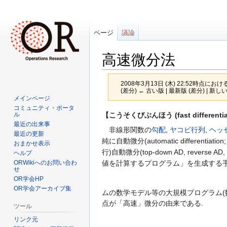
ページ
議論
高速微分法
2008年3月13日 (木) 22:52時点におけ
(差分) ← 古い版 | 最新版 (差分) | 新し
メインページ
コミュニティ・ポータ
ナ
検
【こうそくびぶんほう (fast differentia
ル
最近の出来事
ビ
索
非線形関数の
勾配
,
ヤコビ行列
,
ヘッ
最近の更新
ゲ
に
純に自動微分(automatic differenti
おまかせ表示
ー
移
行)自動微分(top-down AD, rever
ヘルプ
シ
動
値を計算するプログラム」を生成する手順
ORWikiへのお問い合わ
せ
ョ
OR学会HP
ン
OR学会アーカイブ集
ムの数学モデル等の大規模プログラム(
に
点が「高速」微分の由来である.
移
ツール
動
リンク元