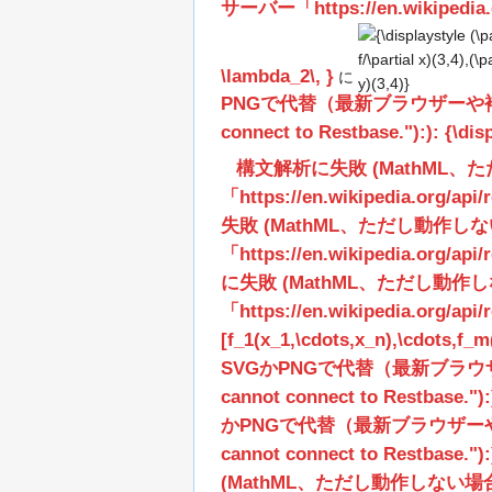
サーバー「https://en.wikipedia.o
{\displaystyle
(\partial
\lambda_2\, }
に
f/\partial x)
PNGで代替（最新ブラウザーや補助ツールに推
(3,4),(\partial
connect to Restbase."):): {\dis
f/\partial y)
(3,4)}
構文解析に失敗 (MathML
「https://en.wikipedia.org/api
失敗 (MathML、ただし動作
「https://en.wikipedia.org/ap
に失敗 (MathML、ただし動
「https://en.wikipedia.org/ap
[f_1(x_1,\cdots,x_n),\cdots,f_m
SVGかPNGで代替（最新ブラウザーや補助
cannot connect to Restbase."):):
かPNGで代替（最新ブラウザーや補助ツール
cannot connect to Restbase."):): 
(MathML、ただし動作しない場合はS