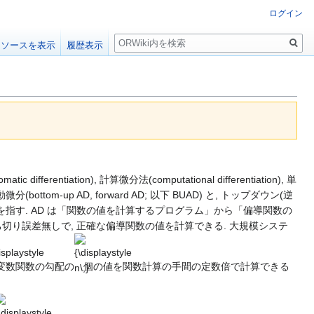
ログイン
検
ソースを表示
履歴表示
索
entiation), 計算微分法(computational differentiation), 単
bottom-up AD, forward AD; 以下 BUAD) と, トップダウン(逆
は狭義には, TDADを指す. AD は「関数の値を計算するプログラム」から「偏導関数の
切り誤差無しで, 正確な偏導関数の値を計算できる. 大規模システ
isplaystyle
{\displaystyle
}
n\,}
変数関数の勾配の
個の値を関数計算の手間の定数倍で計算できる
\displaystyle
{\displaystyle