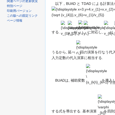
関連ページの更新状況
以下，BUAD と TDAD による計
特別ページ
印刷用バージョン
この版への固定リンク
{\displaystyle
{\displaystyle
{\displaystyle
{\displaystyle
{\displ
ページ情報
v_{1}\,}
v_{2}\,}
x\,}
y\,}
v_{6}\,
する.
,
が
,
に対応し,
に
{\displaystyle
r\,}
うるから, 延べ
回の演算を行なう代
入力定数の代入演算に相当する.
{\displaystyle \
{s_{k}\}_{k=1}^{r}
BUADは, 補助変数
を導入し
{\displayst
\varphi _{k
する式を導出する. 基本演算
を四則