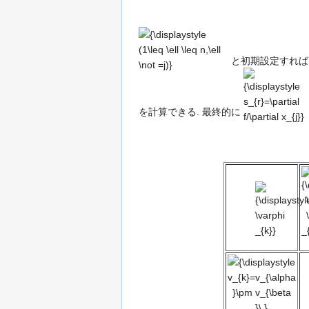
と初期設定すれば
{\displaystyle
s_{r}=\partial
f/\partial
を計算できる. 最終的に
x_{j}}
{
{\displaystyl
\varphi _{k}
_
{\displaystyle
v_{k}=v_{\alpha
}\pm v_{\beta
}\,}