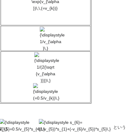
\exp(v_{\alpha
})\,\,(=v_{k})}
{\displaystyle
1/v_{\alpha
}\,}
{\displaystyle
1/(2{\sqrt
{v_{\alpha
}}})\,}
{\displaystyle
(=0.5/v_{k})\,}
{\displaystyle
{\displaystyle
}\,}
s_{5}=0.5/v_{5}*s_{4}\,}
s_{6}=
,
という
(1/v_{5})*s_{1}+(-
splaystyle
v_{6}/v_{5})*s_{5}\,}