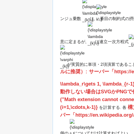
\lambda
k\,}
_{k=1}^{
_{k}\,}
_{k}(-
ンジュ乗数
は,
番目の制約式の摂
v_{k}+\va
{\displaystyle
{\d
(v_{1},\c
\lambda
\te
,v_{k-1})
_{k}\,}
L/\
意に定まるが,
は連立一次方程式
v_
{\displaystyle
_{r
\varphi _{k}}
(\p
が実質的に単項・2項演算であるこ
v_
_{
ルに推奨）: サーバー「https://en.wik
_{j
\lambda_r\gets 1, \lambda_{r-1}
\va
v_
動作しない場合はSVGかPNGで代替（
_{
("Math extension cannot connect
(-
(i=1,\cdots,k-1)}
構
を計算する. 各
,1)
バー「https://en.wikipedia.org/
{\displaystyle
i\,}
個の
についてだけ計算すればよい.