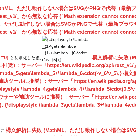
athML、ただし動作しない場合はSVGかPNGで代替（最
/rest_v1/」から無効な応答 ("Math extension cannot connect to 
ML、ただし動作しない場合はSVGかPNGで代替（最新ブラ
i/rest_v1/」から無効な応答 ("Math extension cannot connect to
{\displaystyle
\lambda
_{1}\gets
1=0}
構文解析に失敗 (
と初期化した後,
\lambda
ー「https://en.wikipedia.org/api/rest_v1/」から
_{1}+\lambda
\lambda_5\gets\lambda_5+\lambda_6\cdot(-v_6/v_5),}
構文
_{6}\cdot
(1/v_{5}),}
奨）: サーバー「https://en.wikipedia.org/api/re
splaystyle \lambda_4\gets\lambda_4+\lambda_5\cdot(0.5/v_
助ツールに推奨）: サーバー「https://en.wikipedia.org
:): {\displaystyle \lambda_3\gets\lambda_3+\lambda_4\c
構文解析に失敗 (MathML、ただし動作しない場合はS
的に