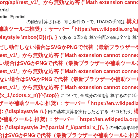
rg/api/rest_v1/」から無効な応答 ("Math extension cannot con
構文
の値が計算される. 同じ条件の下で, TDADの手間は
奨）: サーバー「https://en.wikipedia.org/api/re
playstyle \mbox{O}(r)\, }
である. 1回の計算で勾配の値は全て計算
、ただし動作しない場合はSVGかPNGで代替（最新ブラウザー
/rest_v1/」から無効な応答 ("Math extension cannot connect to
しない場合はSVGかPNGで代替（最新ブラウザーや補助ツール
i/rest_v1/」から無効な応答 ("Math extension cannot connect to
作しない場合はSVGかPNGで代替（最新ブラウザーや補助ツー
i/rest_v1/」から無効な応答 ("Math extension cannot connect t
(x_1,\cdots,x_n)]^{\top}}
について, 全成分の値を計算するのに延
ツールに推奨）: サーバー「https://en.wikipedia.org/a
 {\displaystyle r\,}
回の基本演算を実行したとする. ヤコビ行列
に推奨）: サーバー「https://en.wikipedia.org/api/
{\displaystyle J=(\partial f_i/\partial x_j)\, }
の列の線形結合
VGかPNGで代替（最新ブラウザーや補助ツールに推奨）: サーバー「htt