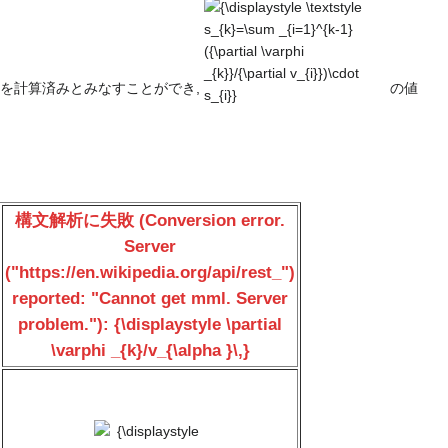
v_{i}})\cdot
{\displaystyle
({\partial
\textstyle
v_{i}}/{\partial
s_{k}=\sum
x_{j}})}
_{i=1}^{k-1}
を計算済みとみなすことができ,
の値
({\partial
\varphi
_{k}}/{\partial
v_{i}})\cdot
s_{i}}
構文解析に失敗 (Conversion error.
Server
("https://en.wikipedia.org/api/rest_")
reported: "Cannot get mml. Server
problem."): {\displaystyle \partial
\varphi _{k}/v_{\alpha }\,}
{\displaystyle