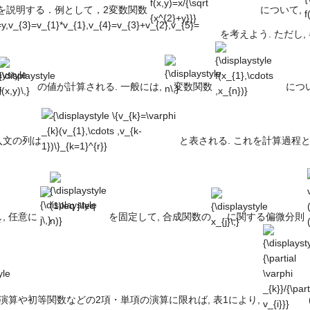
f(x,y)=x/{\sqrt
f
算法を説明する．例として，2変数関数
について,
{x^{2}+y}}}
を考えよう. ただし
aystyle
{\displaystyle
{\displaystyle
{\displaystyle
}
f(x,y)\,}
n\,}
f(x_{1},\cdots
,x_{n})}
の値が計算される. 一般には,
変数関数
につ
{\displaystyle \
{v_{k}=\varphi
_{k}
入文の列は
と表される. これを計算過程と
(v_{1},\cdots
,v_{k-
{\displaystyle
{\displaystyle
{\displaystyle
1})\}_{k=1}^{r}}
}
j\,}
(1\leq j\leq
x_{j}\,}
n)}
, 任意に
を固定して, 合成関数の
に関する偏微分則
yle
{\displayst
}}
{\partial
\varphi
_{k}}/{\part
v_{i}}}
演算や初等関数などの2項・単項の演算に限れば, 表1により,