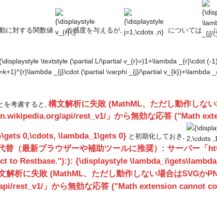
v_{r}\,}
j=1,\cdots ,n}
\lam
r}\lambda
_{j}\,
動に対する関数値
の感度を与えるが,
については
rphi _{k}
isplaystyle
dots
xtstyle (\partial
)}
partial
{r}=)1+\lambda
}\cdot (-1)=0,
artial L/\partial
構文解析に失敗 (MathML、ただし動作し
とを考慮すると,
{k}=)\sum
j=k+1}^{r}\lambda
ipedia.org/api/rest_v1/」から無効な応答 ("Math extension 
}\cdot (\partial
{\displays
\gets 0,\cdots, \lambda_1\gets 0}
と初期化しておき,
rphi _{j}/\partial
k=r-1,r-
{k})+\lambda
最新ブラウザーや補助ツールに推奨）: サーバー「https://en.w
2,\cdots ,
k}\cdot
 to Restbase."):): {\displaystyle \lambda_i\gets\lambda_i
1)=0(k=r-1,\cdots
文解析に失敗 (MathML、ただし動作しない場合はSVGか
}
api/rest_v1/」から無効な応答 ("Math extension cannot connect