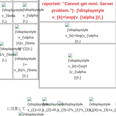
reported: "Cannot get mml. Server
{\displaystyle
{\displaystyle
problem."): {\displaystyle
v_{\alpha }\,}
v_{\beta }\,}
v_{k}=\exp(v_{\alpha })\,}
{\displaystyle
{\displaystyle
v_{k}=\log(v_{\alpha
-v_{\alpha
})\,}
}/({v_{\beta
{\displaystyle
}}^{2})\,}
1/v_{\beta
{\displaystyle
}\,}
{\displaystyle
(=-
v_{k}={\sqrt
v_{k}/v_{\beta
{v_{\alpha
})\,}
}}}\,}
{\displaystyle
{\displaystyle
{\displaystyle
{\displaystyle
s_{1}=1\,}
s_{2}=0\,}
s_{3}=2*v_{1}*s_{1}\,}
s_{4}=s_{3}+s_{2
に注意して,
,
,
,
,
{\displaystyle
{\displaystyle
{\displaystyle
{\di