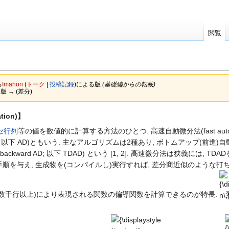
閲覧
る
Imahori
(
トーク
|
投稿記録
)
による版
(基礎編からの転載)
い版 → (差分)
tion)】
セ行列
等の値を数値的に計算する方法のひとつ. 高速自動微分法(fast automatic differ
ation; 以下 AD)ともいう. 主なアルゴリズムは2種あり, ボトムアップ(前進)自動微分(
se AD, backward AD; 以下 TDAD) という [1, 2]. 高速微分法
を与え, 生成物を(コンパイルし)実行すれば, 差分商近似のような打ち
{\d
n\,
数千行以上)により表現される関数の偏導関数を計算できるのが特長.
{\displaystyle
{