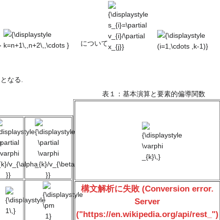
{\displaystyle
{\displaystyle
{\displaystyle
k=n+1\,,n+2\,,\cdots
s_{i}=\partial
(i=1,\cdots
}
v_{i}/\partial
,k-1)}
x_{j}}
,
について
となる.
表１：基本演算と要素的偏導関数
\displaystyle
{\displaystyle
{\displaystyle
e
\partial
\partial
\varphi
}
\varphi
\varphi
_{k}\,}
{k}/v_{\alpha
_{k}/v_{\beta
}}
}}
{\displaystyle
構文解析に失敗 (Conversion error.
{\displaystyle
\pm 1}
Server
1\,}
("https://en.wikipedia.org/api/rest_")