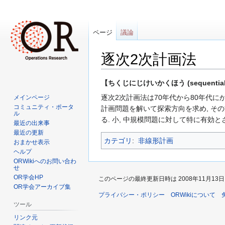
ページ
議論
逐次2次計画法
ナ
検
【ちくじにじけいかくほう (sequential qua
ビ
索
逐次2次計画法は70年代から80年代に
メインページ
ゲ
に
コミュニティ・ポータ
計画問題を解いて探索方向を求め, その
ル
ー
移
る. 小, 中規模問題に対して特に有効と
最近の出来事
シ
動
最近の更新
ョ
カテゴリ
:
非線形計画
おまかせ表示
ン
ヘルプ
に
ORWikiへのお問い合わ
せ
移
OR学会HP
このページの最終更新日時は 2008年11月13日 (木
動
OR学会アーカイブ集
プライバシー・ポリシー
ORWikiについて
ツール
リンク元