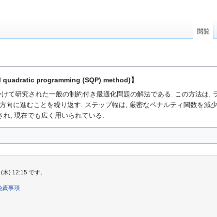
閲覧
dratic programming (SQP) method)】
かけて研究された一般の制約付き最適化問題の解法である. この方法は, 
方向に進むことを繰り返す. ステップ幅は, 厳密なペナルティ関数を減
され, 現在でも広く用いられている.
) 12:15 です。
免責事項