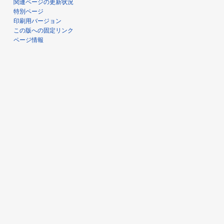
関連ページの更新状況
特別ページ
印刷用バージョン
この版への固定リンク
ページ情報