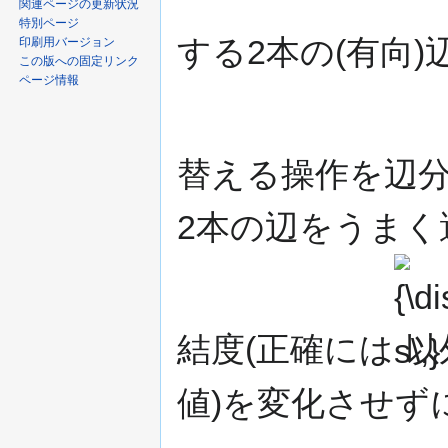
関連ページの更新状況
特別ページ
する2本の(有向)
印刷用バージョン
この版への固定リンク
ページ情報
替える操作を辺分
2本の辺をうまく
{\display
s\,}
結度(正確には
以
値)を変化させず