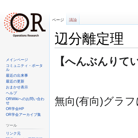
ページ
議論
辺分離定理
ナ
検
【へんぶんりていり (e
メインページ
ビ
索
コミュニティ・ポータ
ゲ
に
ル
最近の出来事
ー
移
最近の更新
シ
動
おまかせ表示
ョ
ヘルプ
ン
無向(有向)グラ
ORWikiへのお問い合わ
せ
に
OR学会HP
移
OR学会アーカイブ集
動
ツール
リンク元