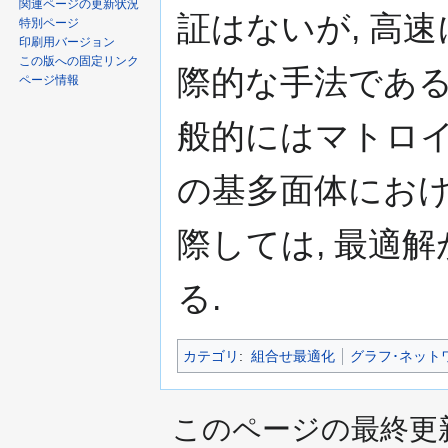
関連ページの更新状況
証はないが, 高
特別ページ
印刷用バージョン
この版への固定リンク
際的な手法である.
ページ情報
般的にはマトロ
の基多面体にお
際しては, 最適
る.
カテゴリ
:
組合せ最適化
グラフ･ネット
このページの最終更新日時は