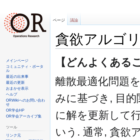
ページ
議論
貪欲アルゴ
ナ
検
【どんよくあるごりずむ
メインページ
ビ
索
コミュニティ・ポータ
ゲ
に
ル
最近の出来事
ー
移
離散最適化問題を
最近の更新
シ
動
おまかせ表示
ョ
ヘルプ
みに基づき, 目
ン
ORWikiへのお問い合わ
せ
に
OR学会HP
に解を更新して
移
OR学会アーカイブ集
動
ツール
いう. 通常, 
リンク元