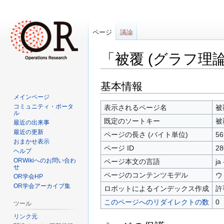
ページ
議論
「被覆 (グラフ理
ナ
検
基本情報
ビ
索
メインページ
ゲ
に
コミュニティ・ポータ
表示されるページ名
被
ル
ー
移
既定のソートキー
被
最近の出来事
シ
動
最近の更新
ページの長さ (バイト単位)
56
ョ
おまかせ表示
ページ ID
28
ン
ヘルプ
ORWikiへのお問い合わ
に
ページ本文の言語
ja
せ
移
ページのコンテンツモデル
ウ
OR学会HP
動
OR学会アーカイブ集
ロボットによるインデックス作成
許
このページへのリダイレクトの数
0
ツール
リンク元