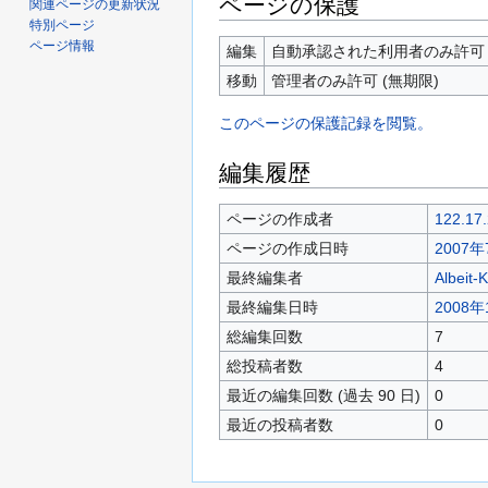
ページの保護
関連ページの更新状況
特別ページ
ページ情報
編集
自動承認された利用者のみ許可 
移動
管理者のみ許可 (無期限)
このページの保護記録を閲覧。
編集履歴
ページの作成者
122.17.
ページの作成日時
2007年
最終編集者
Albeit-
最終編集日時
2008年
総編集回数
7
総投稿者数
4
最近の編集回数 (過去 90 日)
0
最近の投稿者数
0