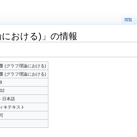
閲覧
論における)」の情報
覆 (グラフ理論における)
覆 (グラフ理論における)
9
02
 - 日本語
ィキテキスト
可