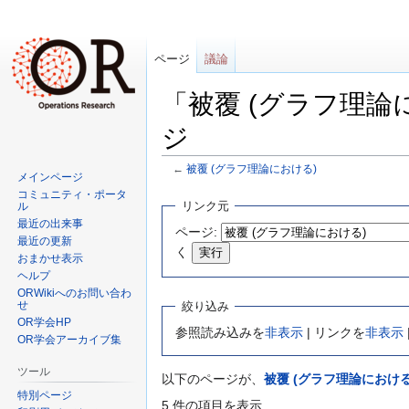
ページ
議論
「被覆 (グラフ理
ジ
←
被覆 (グラフ理論における)
メインページ
コミュニティ・ポータ
ナ
検
リンク元
ル
ビ
索
最近の出来事
ページ:
ゲ
に
最近の更新
く
おまかせ表示
ー
移
ヘルプ
シ
動
ORWikiへのお問い合わ
ョ
せ
絞り込み
ン
OR学会HP
参照読み込みを
非表示
| リンクを
非表示
に
OR学会アーカイブ集
移
ツール
以下のページが、
被覆 (グラフ理論における
動
特別ページ
5 件の項目を表示