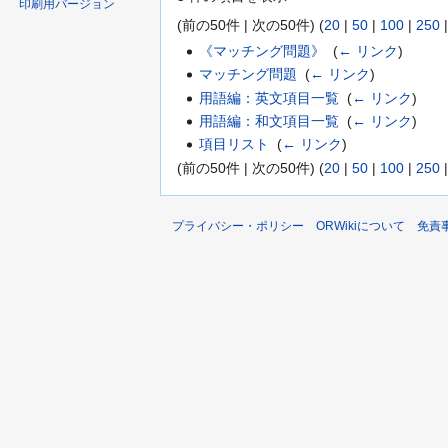
印刷用バージョン
(前の50件 | 次の50件) (
20
|
50
|
100
|
250
《マッチング問題》
‎
(
← リンク
)
マッチング問題
‎
(
← リンク
)
用語編：英文項目一覧
‎
(
← リンク
)
用語編：和文項目一覧
‎
(
← リンク
)
項目リスト
‎
(
← リンク
)
(前の50件 | 次の50件) (
20
|
50
|
100
|
250
プライバシー・ポリシー
ORWikiについて
免責