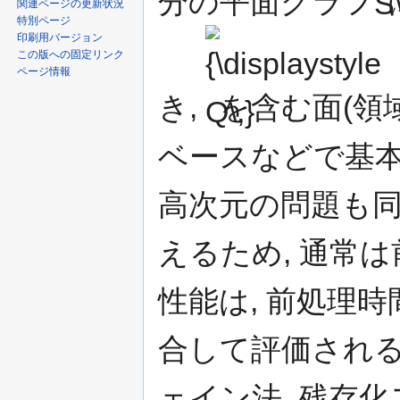
分の平面グラフ
関連ページの更新状況
特別ページ
{\displaystyle
印刷用バージョン
Q\,}
この版への固定リンク
ページ情報
き,
を含む面(領
ベースなどで基本
高次元の問題も同
えるため, 通常
性能は, 前処理時
合して評価される.
ェイン法, 残存