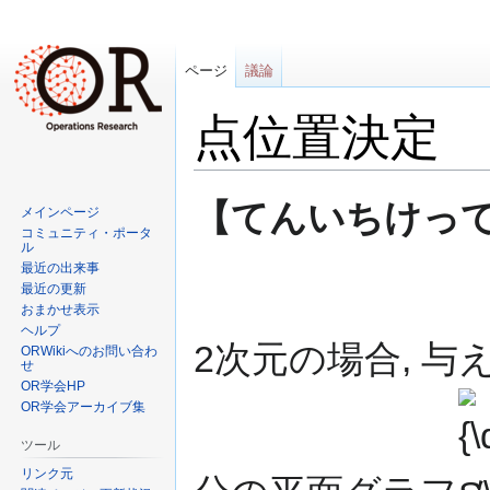
ページ
議論
点位置決定
ナ
検
【てんいちけってい (p
メインページ
ビ
索
コミュニティ・ポータ
ゲ
に
ル
最近の出来事
ー
移
最近の更新
シ
動
おまかせ表示
ョ
ヘルプ
ン
2次元の場合, 
ORWikiへのお問い合わ
せ
に
OR学会HP
移
{\di
OR学会アーカイブ集
動
S\,}
ツール
リンク元