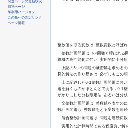
関連ページの更新状況
特別ページ
印刷用バージョン
この版への固定リンク
ページ情報
整数値を取る変数は, 整数変数と呼ばれ,
整数計画問題は, NP困難と呼ばれる問
算機の高性能化に伴い, 実用的に十分
上記の3つの問題の厳密解を求めるのは,
見的解法の作り易さは, 必ずしもこの順
上に記述した0-1整数計画問題におい
題を解くものがほとんどである．0-1整
がかりにした分枝限定法, あるいは分
全整数計画問題は, 整数値を表すのに,
数計画問題も, 整数値をとる変数を連
混合整数計画問題は, 問題を連続変数部
実用的な計算時間である程度良い解を求