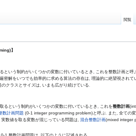
閲覧
ming)】
るという制約がいくつかの変数に付いているとき, これを整数計画と呼ぶ. 
厳密解をいつでも効率的に求める算法の存在は, 理論的に絶望視されている
のクラスとサイズは, いまも広がり続けている.
取るという制約がいくつかの変数に付いているとき, これを
整数計画
(i
1整数計画問題
(0-1 integer programming problem)と呼ぶ. また
数と, 実数値を取る変数が混じっている問題は,
混合整数計画
(mixed inte
-1 整数計画問題は, 以下のように記述される.