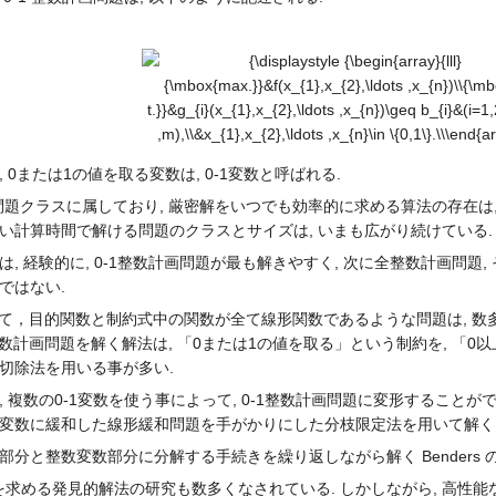
{\displaystyle {\begin{array}{lll}
{\mbox{max.}}&f(x_{1},x_{2},\ldots
,x_{n})\\{\mbox{s. t.}}&g_{i}
(x_{1},x_{2},\ldots ,x_{n})\geq
b_{i}&(i=1,2,\ldots
 0または1の値を取る変数は, 0-1変数と呼ばれる.
,m),\\&x_{1},x_{2},\ldots ,x_{n}\in \
題クラスに属しており, 厳密解をいつでも効率的に求める算法の存在は,
{0,1\}.\\\end{array}}}
短い計算時間で解ける問題のクラスとサイズは, いまも広がり続けている.
 経験的に, 0-1整数計画問題が最も解きやすく, 次に全整数計画問題,
ではない.
て，目的関数と制約式中の関数が全て線形関数であるような問題は, 数
数計画問題を解く解法は, 「0または1の値を取る」という制約を, 「0
枝切除法を用いる事が多い.
 複数の0-1変数を使う事によって, 0-1整数計画問題に変形することが
続変数に緩和した線形緩和問題を手がかりにした分枝限定法を用いて解く
分と整数変数部分に分解する手続きを繰り返しながら解く Benders 
める発見的解法の研究も数多くなされている. しかしながら, 高性能な