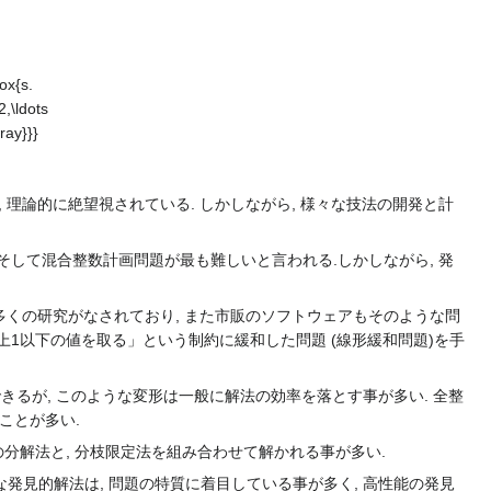
 理論的に絶望視されている. しかしながら, 様々な技法の開発と計
 そして混合整数計画問題が最も難しいと言われる.しかしながら, 発
多くの研究がなされており, また市販のソフトウェアもそのような問
以上1以下の値を取る」という制約に緩和した問題 (線形緩和問題)を手
できるが, このような変形は一般に解法の効率を落とす事が多い. 全整
ことが多い.
の分解法と, 分枝限定法を組み合わせて解かれる事が多い.
発見的解法は, 問題の特質に着目している事が多く, 高性能の発見