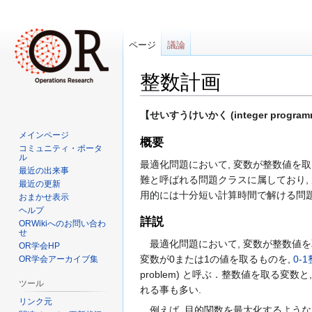
ページ
議論
整数計画
ナ
検
【せいすうけいかく (integer program
ビ
索
メインページ
概要
ゲ
に
コミュニティ・ポータ
ル
ー
移
最適化問題において, 変数が整数値を取
最近の出来事
シ
動
難と呼ばれる問題クラスに属しており, 
最近の更新
ョ
用的には十分短い計算時間で解ける問題
おまかせ表示
ン
ヘルプ
詳説
に
ORWikiへのお問い合わ
せ
移
最適化問題において, 変数が整数値を
OR学会HP
動
変数が0または1の値を取るものを,
0-
OR学会アーカイブ集
problem) と呼ぶ．整数値を取る変
ツール
れる事も多い.
リンク元
例えば, 目的関数を最大化するような 0