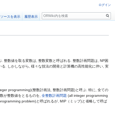
ログイン
検
ソースを表示
履歴表示
索
整数値を取る変数は, 整数変数と呼ばれる. 整数計画問題は, NP困
. しかしながら, 様々な技法の開発と計算機の高性能化に伴い, 実
nteger programming)(整数計画法, 整数計画問題)と呼ぶ. 特に, 全ての
, 全ての変数が整数値をとるものを,
全整数計画問題
(all integer programming
ger programming problem)と呼ばれるが, MIP（ミップ)と省略して呼ば