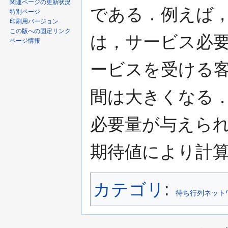
関連ページの更新状況
である．例えば
特別ページ
印刷用バージョン
この版への固定リンク
は，サービス必
ページ情報
ービスを受ける
間は大きくなる
必要量が与えら
期待値により計
カテゴリ
:
待ち行列ネット