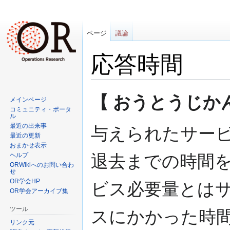
ページ
議論
応答時間
ナ
検
【 おうとうじかん (r
メインページ
ビ
索
コミュニティ・ポータ
ゲ
に
ル
最近の出来事
ー
移
与えられたサー
最近の更新
シ
動
おまかせ表示
ョ
ヘルプ
退去までの時間
ン
ORWikiへのお問い合わ
せ
に
OR学会HP
ビス必要量とは
移
OR学会アーカイブ集
動
ツール
スにかかった時
リンク元