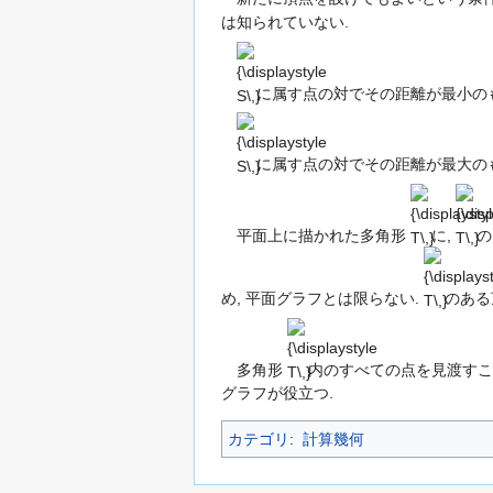
は知られていない.
{\displaystyle
S\,}
に属す点の対でその距離が最小の
{\displaystyle
S\,}
に属す点の対でその距離が最大の
{\displaysty
{\dis
T\,}
T\,}
平面上に描かれた多角形
に,
の
{\displays
T\,}
め, 平面グラフとは限らない.
のある
{\displaystyle
T\,}
多角形
内のすべての点を見渡すこ
グラフが役立つ.
カテゴリ
:
計算幾何