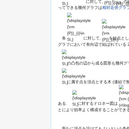
に対して,
と
の
ってできる幾何グラフは
相対近傍グラ
{\displaystyle
{\displaystyle
{\rm
{\rm
{P}}_{i}\in
{P}}_{i}\,}
S\,}
各
に対して,
を始点とし
グラフにおいて有向辺で結ばれている 
{\displaystyle
S\,}
の凸包の辺から成る図形も幾何グラ
{\displaystyle
S\,}
に属す点を頂点とする木 (連結で無
{\displaystyle
{\dis
S\,}
{\rm 
(n\log
ある.
に対するドロネー図は
とにより効率よく構成することができる
新たに頂点を設けてもよいという条