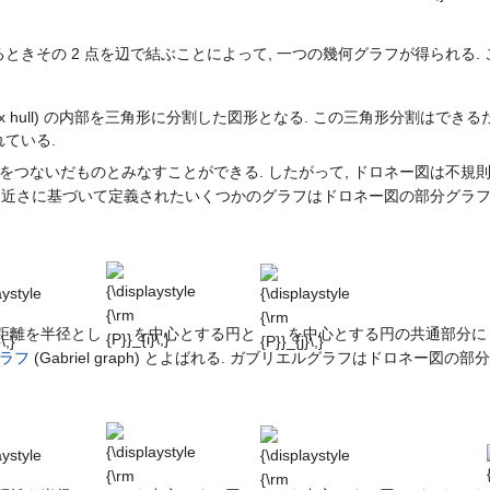
きその 2 点を辺で結ぶことによって, 一つの幾何グラフが得られる.
vex hull) の内部を三角形に分割した図形となる. この三角形分割は
ている.
をつないだものとみなすことができる. したがって, ドロネー図は不
に, 近さに基づいて定義されたいくつかのグラフはドロネー図の部分グラフ
aystyle
{\displaystyle
{\displaystyle
{\rm
{\rm
\,}
{P}}_{i}\,}
{P}}_{j}\,}
距離を半径とし
を中心とする円と
を中心とする円の共通部分
ラフ
(Gabriel graph) とよばれる. ガブリエルグラフはドロネー図の
aystyle
{\displaystyle
{\displaystyle
{\rm
{\rm
\,}
{P}}_{i}\,}
{P}}_{j}\,}