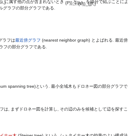
に属す他の点が含まれないとき
と
を線分で結ぶことによ
はガブリエルグラフの部分グラフである.
グラフは
最近傍グラフ
(nearest neighbor graph) とよばれる. 最近傍
ラフの部分グラフである.
imum spanning tree)という. 最小全域木もドロネー図の部分グラフで
フは, まずドロネー図を計算し, その辺のみを候補として辺を探すこ
イナー木
(Steiner tree) という. シュタイナー木の効率のよい構成法