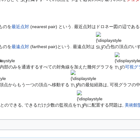
ものを
最近点対
(nearest pair) という. 最近点対はドロネー図の辺である
{\displaystyle
S\,}
ものを
最遠点対
(farthest pair)という. 最遠点対は
の凸包の頂点のいず
le
playstyle
{\displaystyl
T\,}
内部のみを通過するすべての対角線を加えた幾何グラフを
の
可視グ
tyle
{\displaystyle
T\,}
頂点からもう一つの頂点へ移動する
内の最短経路は, 可視グラフの
{\displaystyle
T\,}
とのできる, できるだけ少数の監視点を
内に配置する問題は,
美術館