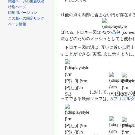
関連ページの更新状況
,{\rm
特別ページ
{P}}_{n}\}\,}
印刷用バージョン
り他の点を内部に含まない円が存在すると
この版への固定リンク
{\displaystyle
ページ情報
S\,}
ばれる. ドロネー図は
の
凸包
(con
法などのためのメッシュとしても使われ
ドロネー図の辺は, 互いに近い点同士
すことができる. 実際, 次に示すよう
{\displaystyle
{\displaystyle
{\displ
{\rm {P}}_{i},
{\rm
{\rm
{\rm
{P}}_{i}\,}
{P}}_{j}
{P}}_{j}\in
S\,}
に対して,
と
の
ってできる幾何グラフは,
ガブリエルグ
{\displaystyle
{\displaystyle
{\displ
{\rm {P}}_{i},
{\rm
{\rm
{\rm
{P}}_{i}\,}
{P}}_{j}
{P}}_{j}\in
S\,}