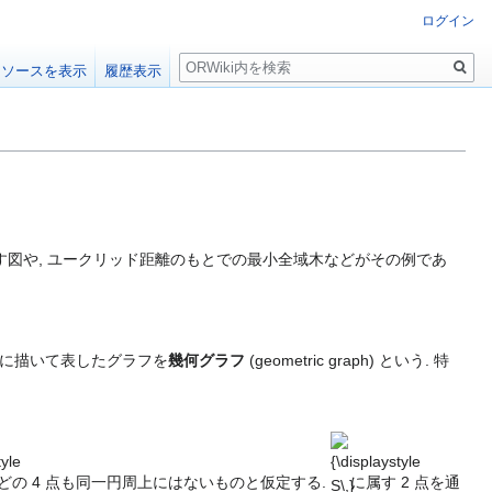
ログイン
検
ソースを表示
履歴表示
索
す図や, ユークリッド距離のもとでの最小全域木などがその例であ
面に描いて表したグラフを
幾何グラフ
(geometric graph) という. 特
tyle
{\displaystyle
S\,}
どの 4 点も同一円周上にはないものと仮定する.
に属す 2 点を通