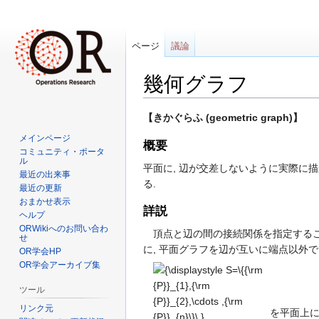
ページ
議論
幾何グラフ
ナ
検
【きかぐらふ (geometric graph)】
ビ
索
メインページ
概要
ゲ
に
コミュニティ・ポータ
ル
ー
移
平面に, 辺が交差しないように実際に
最近の出来事
シ
動
る.
最近の更新
ョ
おまかせ表示
詳説
ン
ヘルプ
に
ORWikiへのお問い合わ
頂点と辺の間の接続関係を指定するこ
せ
移
に, 平面グラフを辺が互いに端点以外
OR学会HP
動
OR学会アーカイブ集
{\displaystyle
S=\{{\rm
ツール
{P}}_{1},{\rm
リンク元
を平面上に
{P}}_{2},\cdots