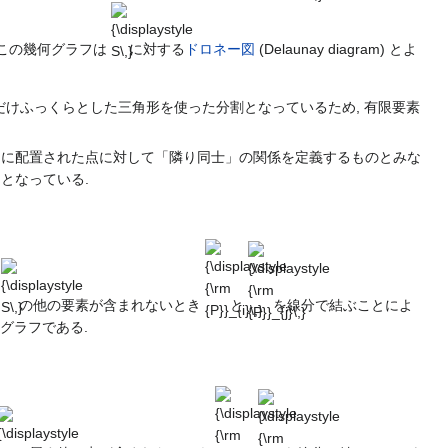
{\displaystyle
S\,}
 この幾何グラフは
に対する
ドロネー図
(Delaunay diagram) とよ
できるだけふっくらとした三角形を使った分割となっているため, 有限要素
規則に配置された点に対して「隣り同士」の関係を定義するものとみな
となっている.
{\displaystyle
{\displaystyle
{\displaystyle
S\,}
{\rm
{\rm
{P}}_{i}\,}
{P}}_{j}\,}
に
の他の要素が含まれないとき
と
を線分で結ぶことによ
部分グラフである.
{\displaystyle
{\displaystyle
{\displaystyle
S\,}
{\rm
{\rm
{P}}_{i}\,}
{P}}_{j}\,}