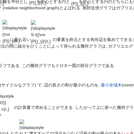
距離を半径とし
を中心とする円と
を中心とする円のどちらにも
フ
(relative neighborhood graph)とよばれる. 相対近傍グラフ
{\displaystyle
{\displaystyle
{\rm
S-\{{\rm
{P}}_{i}\,}
{P}}_{i}\}\,}
,
に最も近い
の要素を終点とする有向辺を集めてできる
2点の間に線分をひくことによって得られる幾何グラフは, ガブリエルグ
フである. この幾何グラフもドロネー図の部分グラフである.
サイクルなグラフ) で, 辺の長さの和が最小のものを,
最小全域木
(min
playstyle
{O}}
 n)\,}
の計算量で求めることができる. したがって上に述べた幾何グラ
.
{\displaystyle
S\,}
件のもとで
に属すすべての頂点をつなぐ辺長の和が最小の木を
シュタ