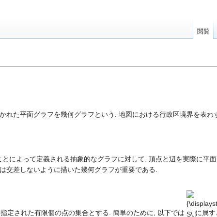
閲覧
描かれた平面グラフを幾何グラフという. 地図における行政区境界を表わ
とによって定義される抽象的なグラフに対して, 頂点と辺を実際に平
では交差しないように描いた幾何グラフが重要である.
{\displays
S\,}
指定された有限個の点の集合とする. 簡単のために, 以下では
に属す