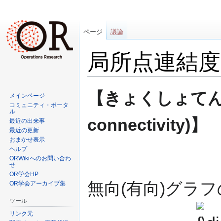
ページ
議論
局所点連結度
ナ
検
【きょくしょてんれんけ
メインページ
ビ
索
コミュニティ・ポータ
ゲ
に
ル
connectivity)】
最近の出来事
ー
移
最近の更新
シ
動
おまかせ表示
ョ
ヘルプ
ン
ORWikiへのお問い合わ
せ
に
OR学会HP
移
無向(有向)グラフ
OR学会アーカイブ集
動
ツール
{\displa
リンク元
s,t\,}