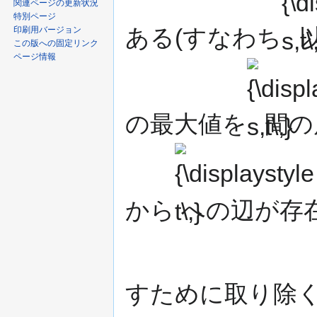
関連ページの更新状況
特別ページ
ある(すなわち
印刷用バージョン
この版への固定リンク
ページ情報
{\displaystyle
s,t\,}
の最大値を
間の
{\displaystyle
t\,}
から
への辺が存
すために取り除