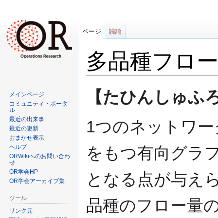
ページ
議論
多品種フロ
ナ
検
【たひんしゅふろー (m
メインページ
ビ
索
コミュニティ・ポータ
ゲ
に
ル
最近の出来事
ー
移
1つのネットワー
最近の更新
シ
動
おまかせ表示
ョ
ヘルプ
をもつ有向グラフ
ン
ORWikiへのお問い合わ
せ
に
OR学会HP
となる点が与えら
移
OR学会アーカイブ集
動
ツール
品種のフロー量の
リンク元