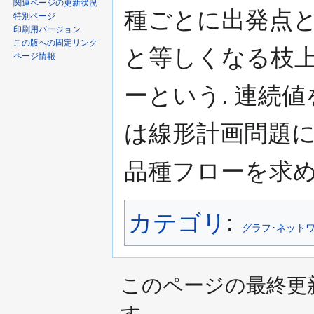
関連ページの更新状況
種ごとに出発点と
特別ページ
印刷用バージョン
この版への固定リンク
と等しくなる枝
ページ情報
ーという. 連続
は線形計画問題に
品種フローを求め
カテゴリ
:
グラフ･ネット
このページの最終更新日時は
す。