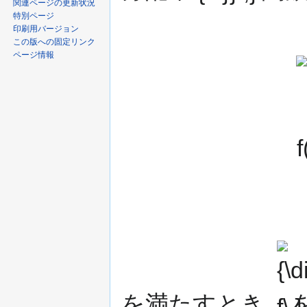
関連ページの更新状況
特別ページ
印刷用バージョン
この版への固定リンク
ページ情報
{\
f(
Y
{\displ
f\,}
を満たすとき,