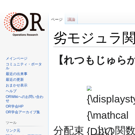
ページ
議論
劣モジュラ
ナ
検
【れつもじゅらかんすう
メインページ
ビ
索
コミュニティ・ポータ
ゲ
に
ル
{\displaystyle
最近の出来事
ー
移
最近の更新
{\mathcal
シ
動
おまかせ表示
{D}}\,}
ョ
ヘルプ
ン
ORWikiへのお問い合わ
せ
に
OR学会HP
移
OR学会アーカイブ集
動
ツール
分配束
上の関
リンク元