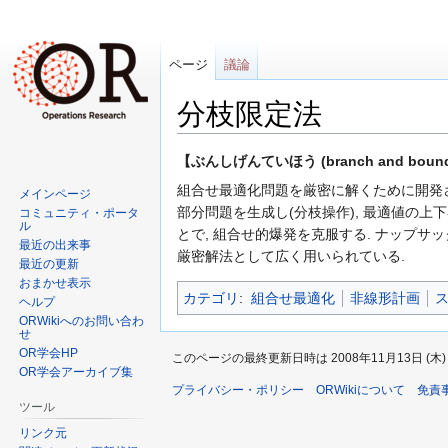
ページ
議論
分枝限定法
ナ
検
【ぶんしげんていほう (branch and bound
ビ
索
組合せ最適化問題を厳密に解くために開発
メインページ
ゲ
に
部分問題を生成し(分枝操作), 最適値の上
コミュニティ・ポータ
ー
移
ル
とで, 組合せ的爆発を克服する. ナップ
最近の出来事
シ
動
厳密解法として広く用いられている.
最近の更新
ョ
おまかせ表示
ン
カテゴリ
:
組合せ最適化
非線形計画
ヘルプ
に
ORWikiへのお問い合わ
せ
移
OR学会HP
動
このページの最終更新日時は 2008年11月13日 (木) 1
OR学会アーカイブ集
プライバシー・ポリシー
ORWikiについて
免責
ツール
リンク元