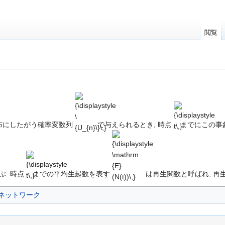
閲覧
】
{\displaystyle
{\displaystyle
\{U_{n}\}\,}
t\,}
布にしたがう確率変数列
で与えられるとき, 時点
までにこの事
{\displaystyle
{\displaystyle
t\,}
\mathrm {E}
(N(t))\,}
. 時点
までの平均生起数を表す
は再生関数と呼ばれ, 再
ネットワーク