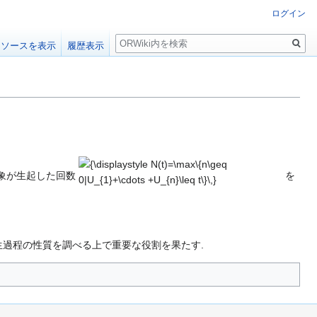
ログイン
検
ソースを表示
履歴表示
索
{\displaystyle
N(t)=\max\
{n\geq
象が生起した回数
を
0|U_{1}+\cdots
+U_{n}\leq
t\}\,}
生過程の性質を調べる上で重要な役割を果たす.