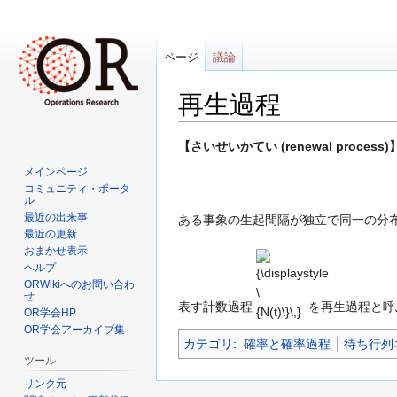
ページ
議論
再生過程
ナ
検
【さいせいかてい (renewal process)
ビ
索
メインページ
ゲ
に
コミュニティ・ポータ
ル
ー
移
最近の出来事
ある事象の生起間隔が独立で同一の分
シ
動
最近の更新
{\displaystyle
ョ
おまかせ表示
\{N(t)\}\,}
ン
ヘルプ
に
ORWikiへのお問い合わ
せ
移
表す計数過程
を再生過程と呼ぶ
OR学会HP
動
OR学会アーカイブ集
カテゴリ
:
確率と確率過程
待ち行列
ツール
リンク元