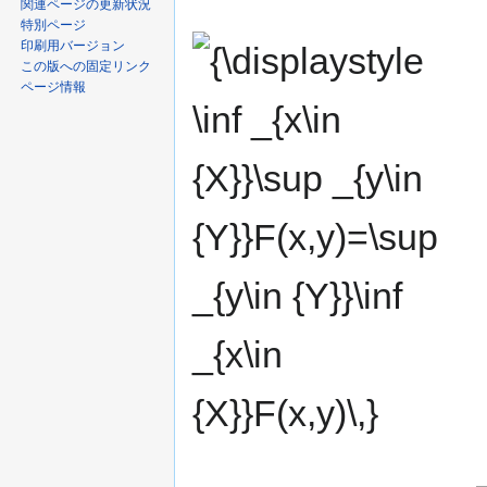
関連ページの更新状況
特別ページ
{\displaystyle
印刷用バージョン
この版への固定リンク
\inf _{x\in
ページ情報
{X}}\sup _{y\in
{Y}}F(x,y)=\sup
_{y\in {Y}}\inf
_{x\in
{X}}F(x,y)\,}