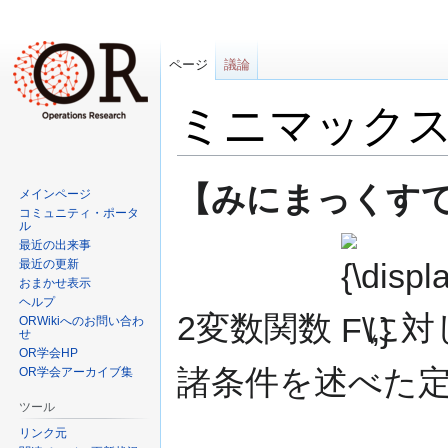
ページ
議論
ミニマックス
ナ
検
【みにまっくすていり 
メインページ
ビ
索
コミュニティ・ポータ
ゲ
に
ル
{\displaystyle
最近の出来事
ー
移
最近の更新
F\,}
シ
動
おまかせ表示
ョ
ヘルプ
ン
2変数関数
に対
ORWikiへのお問い合わ
せ
に
OR学会HP
移
諸条件を述べた定
OR学会アーカイブ集
動
ツール
リンク元