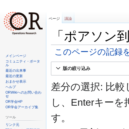
ページ
議論
「ポアソン
このページの記録
メインページ
コミュニティ・ポータ
ナ
検
ル
版の絞り込み
ビ
索
最近の出来事
最近の更新
ゲ
に
おまかせ表示
ー
移
差分の選択: 比
ヘルプ
シ
動
ORWikiへのお問い合わ
ョ
せ
し、Enterキ
OR学会HP
ン
OR学会アーカイブ集
に
す。
移
ツール
動
リンク元