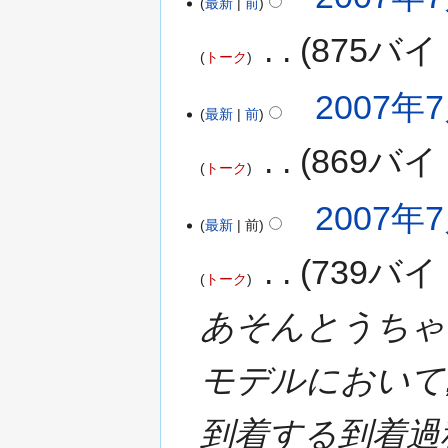
最新
前
‎
875バイ
トーク
2007年7
最新
前
‎
869バイ
トーク
2007年7
最新
前
‎
739バイ
トーク
あそんとうちゃく (P
モデルにおいて
到着する到着過程. 正