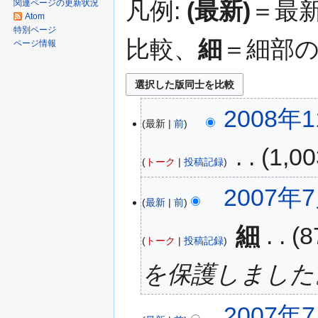
凡例:
(最新)
＝最
関連ページの更新状況
Atom
特別ページ
比較、
細
＝細部
ページ情報
2008年1
最新
前
‎
1,
トーク
投稿記録
2007年7
最新
前
‎
細
トーク
投稿記録
を保護しました。 [e
2007年7