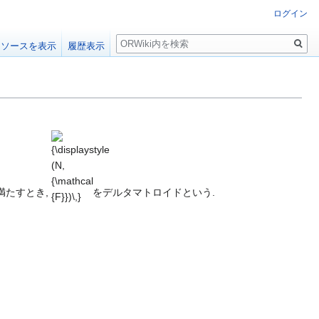
ログイン
検
ソースを表示
履歴表示
索
{\displaystyle
(N,{\mathcal
{F}})\,}
 を満たすとき,
をデルタマトロイドという.