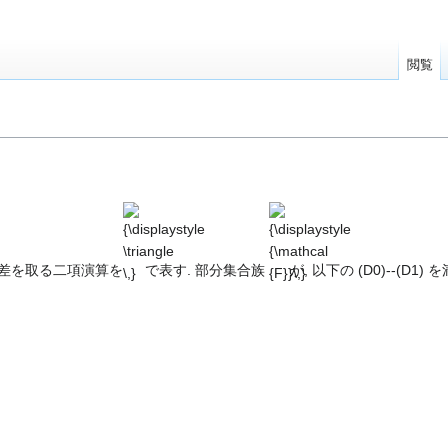
閲覧
{\displaystyle
{\displaystyle
\triangle \,}
{\mathcal
{F}}\,}
称差を取る二項演算を
で表す. 部分集合族
が, 以下の (D0)--(D1)