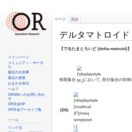
ページ
議論
デルタマトロイド
ナ
検
【でるたまとろいど (delta-matroid)】
ビ
索
{\displaystyle
メインページ
ゲ
に
コミュニティ・ポータ
N\,}
ル
ー
移
最近の出来事
シ
動
最近の更新
有限集合
において, 部分集合の対
ョ
おまかせ表示
ン
ヘルプ
に
ORWikiへのお問い合わ
{\displaystyle
せ
移
{\mathcal
OR学会HP
動
{F}}\neq
OR学会アーカイブ集
(D0)
\emptyset \,}
ツール
.
リンク元