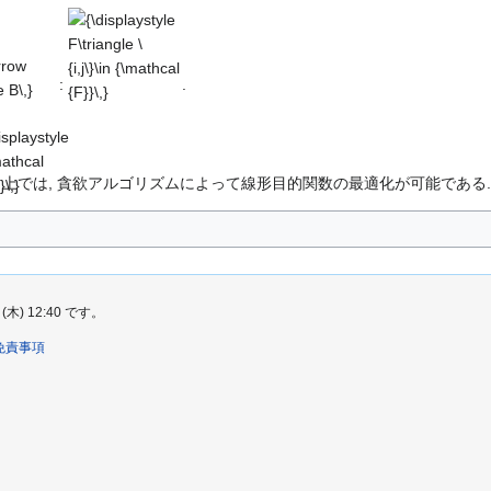
{\displaystyle
F\triangle \
{i,j\}\in
{\mathcal
:
.
{F}}\,}
isplaystyle
mathcal
}\,}
上では, 貪欲アルゴリズムによって線形目的関数の最適化が可能である
) 12:40 です。
免責事項