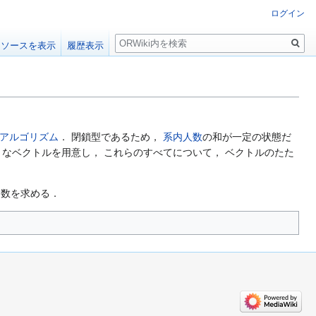
ログイン
検
ソースを表示
履歴表示
索
アルゴリズム
． 閉鎖型であるため，
系内人数
の和が一定の状態だ
うなベクトルを用意し， これらのすべてについて， ベクトルのたた
数を求める．