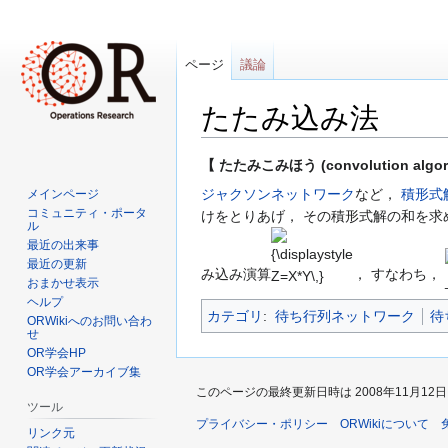
ページ
議論
たたみ込み法
ナ
検
【 たたみこみほう (convolution algor
ビ
索
ジャクソンネットワーク
など，
積形式
メインページ
ゲ
に
コミュニティ・ポータ
けをとりあげ， その積形式解の和を求
ル
ー
移
{\displaystyle
最近の出来事
シ
動
Z=X*Y\,}
最近の更新
み込み演算
， すなわち，
ョ
おまかせ表示
ン
ヘルプ
カテゴリ
:
待ち行列ネットワーク
待
に
ORWikiへのお問い合わ
せ
移
OR学会HP
動
OR学会アーカイブ集
このページの最終更新日時は 2008年11月12日 (水
ツール
プライバシー・ポリシー
ORWikiについて
リンク元