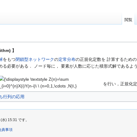
閲覧
ithm) 】
解
をもつ
閉鎖型ネットワーク
の
定常分布
の正規化定数を 計算するための
める必要がある． ノード毎に， 要素が人数に応じた積形式解であるよ
{\displaystyle
\textstyle
を行い，正規化定
Z(n)=\sum
_{i=0}^{n}X(i)Y(n-
ち行列の応用
i)\ \ (n=0,1,\cdots
,N)\,}
) 15:31 です。
免責事項