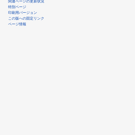
関連ページの更新状況
特別ページ
印刷用バージョン
この版への固定リンク
ページ情報