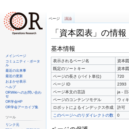
ページ
議論
「資本図表」の情報
ナ
検
基本情報
ビ
索
メインページ
ゲ
に
表示されるページ名
資本
コミュニティ・ポータ
ル
ー
移
既定のソートキー
資本
最近の出来事
シ
動
最近の更新
ページの長さ (バイト単位)
720
ョ
おまかせ表示
ページ ID
2393
ン
ヘルプ
に
ページ本文の言語
ja - 
ORWikiへのお問い合わ
せ
移
ページのコンテンツモデル
ウィ
OR学会HP
動
OR学会アーカイブ集
ロボットによるインデックス作成
許可
このページへのリダイレクトの数
0
ツール
リンク元