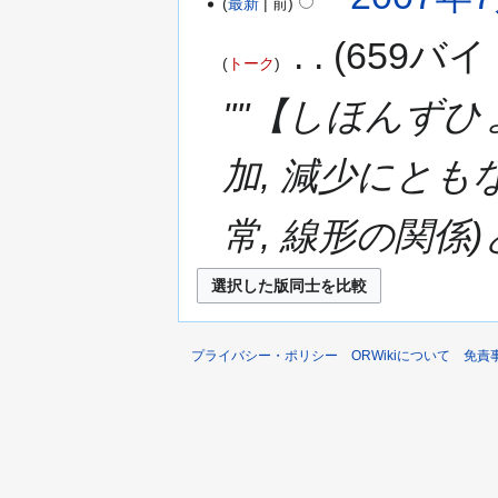
最新
前
‎
659バイ
トーク
''''【しほんずひょう
加, 減少にと
常, 線形の関係)
プライバシー・ポリシー
ORWikiについて
免責