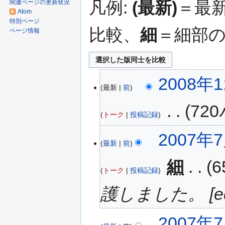
凡例:
(最新)
＝最
関連ページの更新状況
Atom
特別ページ
比較、
細
＝細部
ページ情報
2008年1
最新
前
‎
72
トーク
投稿記録
2007年7
最新
前
‎
細
トーク
投稿記録
護しました。 [edit
2007年7