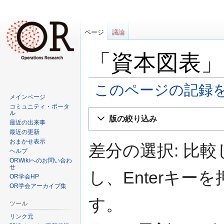
ページ
議論
「資本図表」
このページの記録
メインページ
コミュニティ・ポータ
ナ
検
ル
版の絞り込み
ビ
索
最近の出来事
最近の更新
ゲ
に
おまかせ表示
ー
移
差分の選択: 比
ヘルプ
シ
動
ORWikiへのお問い合わ
ョ
せ
し、Enterキ
OR学会HP
ン
OR学会アーカイブ集
に
す。
移
ツール
動
リンク元