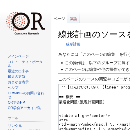
ページ
議論
線形計画のソース
←
線形計画
ナ
検
あなたには「このページの編集」を行
メインページ
ビ
索
コミュニティ・ポータ
この操作は、以下のグループに属す
ル
ゲ
に
このページは編集や他の操作ができ
最近の出来事
ー
移
最近の更新
このページのソースの閲覧やコピーが
シ
動
おまかせ表示
ョ
ヘルプ
ン
ORWikiへのお問い合わ
せ
に
OR学会HP
移
OR学会アーカイブ集
動
ツール
リンク元