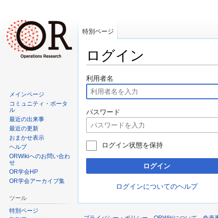
特別ページ
ログイン
ナ
検
利用者名
ビ
索
メインページ
ゲ
に
コミュニティ・ポータ
ー
移
ル
パスワード
最近の出来事
シ
動
最近の更新
ョ
おまかせ表示
ン
ログイン状態を保持
ヘルプ
に
ORWikiへのお問い合わ
せ
移
ログイン
OR学会HP
動
OR学会アーカイブ集
ログインについてのヘルプ
ツール
特別ページ