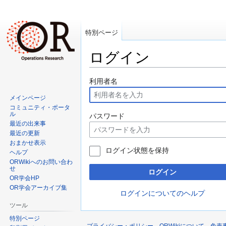
特別ページ
ログイン
ナ
検
利用者名
ビ
索
メインページ
ゲ
に
コミュニティ・ポータ
ー
移
ル
パスワード
最近の出来事
シ
動
最近の更新
ョ
おまかせ表示
ン
ログイン状態を保持
ヘルプ
に
ORWikiへのお問い合わ
せ
移
ログイン
OR学会HP
動
OR学会アーカイブ集
ログインについてのヘルプ
ツール
特別ページ