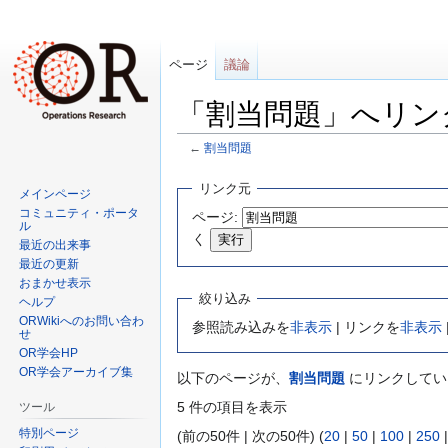
ページ
議論
「割当問題」へリン
←
割当問題
ナ
検
リンク元
メインページ
ビ
索
コミュニティ・ポータ
ページ:
ゲ
に
ル
く
最近の出来事
ー
移
最近の更新
シ
動
おまかせ表示
ョ
絞り込み
ヘルプ
ン
ORWikiへのお問い合わ
参照読み込みを
非表示
| リンクを
非表示
せ
に
OR学会HP
移
OR学会アーカイブ集
以下のページが、
割当問題
にリンクしてい
動
5 件の項目を表示
ツール
特別ページ
(前の50件 | 次の50件) (
20
|
50
|
100
|
250