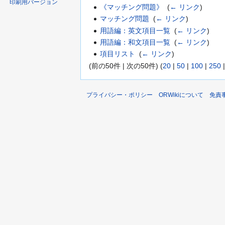
印刷用バージョン
《マッチング問題》
‎
(
← リンク
)
マッチング問題
‎
(
← リンク
)
用語編：英文項目一覧
‎
(
← リンク
)
用語編：和文項目一覧
‎
(
← リンク
)
項目リスト
‎
(
← リンク
)
(前の50件 | 次の50件) (
20
|
50
|
100
|
250
プライバシー・ポリシー
ORWikiについて
免責