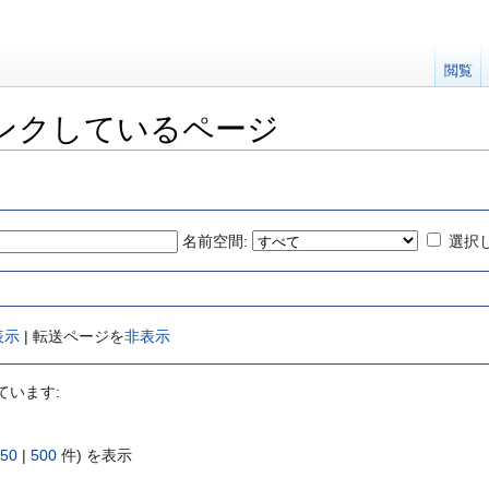
閲覧
ンクしているページ
名前空間:
選択
表示
| 転送ページを
非表示
ています:
50
|
500
件) を表示