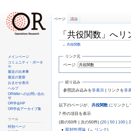
ページ
議論
「共役関数」へリ
←
共役関数
ナ
検
リンク元
メインページ
ビ
索
コミュニティ・ポータ
ページ:
ル
ゲ
に
最近の出来事
ー
移
最近の更新
シ
動
絞り込み
おまかせ表示
ョ
ヘルプ
参照読み込みを
非表示
| リンクを
非
ン
ORWikiへのお問い合わ
せ
に
OR学会HP
以下のページが、
共役関数
にリンクし
移
OR学会アーカイブ集
動
7 件の項目を表示
ツール
(前の50件 | 次の50件) (
20
|
50
|
100
|
2
特別ページ
双対性理論
‎
(
← リンク
)