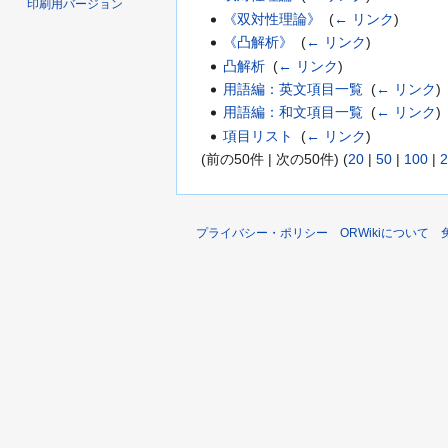
印刷用バージョン
《双対性理論》
‎
(
← リンク
)
《凸解析》
‎
(
← リンク
)
凸解析
‎
(
← リンク
)
用語編：英文項目一覧
‎
(
← リンク
)
用語編：和文項目一覧
‎
(
← リンク
)
項目リスト
‎
(
← リンク
)
(前の50件 | 次の50件) (
20
|
50
|
100
|
2
プライバシー・ポリシー
ORWikiについて