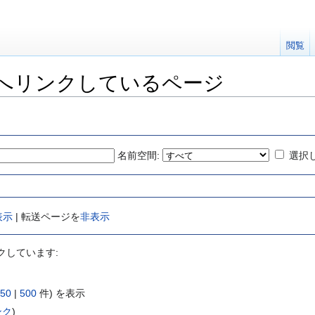
閲覧
へリンクしているページ
名前空間:
選択
表示
| 転送ページを
非表示
クしています:
50
|
500
件) を表示
ンク
)