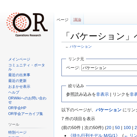
ページ
議論
「バケーション」
←
バケーション
ナ
検
リンク元
メインページ
ビ
索
コミュニティ・ポータ
ページ:
ル
ゲ
に
最近の出来事
ー
移
最近の更新
シ
動
絞り込み
おまかせ表示
ョ
ヘルプ
参照読み込みを
非表示
| リンクを
非
ン
ORWikiへのお問い合わ
せ
に
OR学会HP
以下のページが、
バケーション
にリン
移
OR学会アーカイブ集
動
7 件の項目を表示
ツール
(前の50件 | 次の50件) (
20
|
50
|
100
|
2
特別ページ
《待ち行列モデル M/G/1》
‎
(
← リ