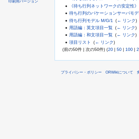
印刷用バージョン
《待ち行列ネットワークの安定性》
待ち行列のバケーションサーバモデ
待ち行列モデル M/G/1
‎
(
← リンク
)
用語編：英文項目一覧
‎
(
← リンク
)
用語編：和文項目一覧
‎
(
← リンク
)
項目リスト
‎
(
← リンク
)
(前の50件 | 次の50件) (
20
|
50
|
100
|
2
プライバシー・ポリシー
ORWikiについて