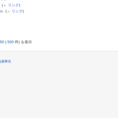
‎
(
← リンク
)
ル
‎
(
← リンク
)
50
|
500
件) を表示
免責事項