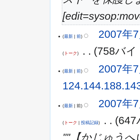
[edit=sysop:mo
2007年7
最新
前
‎
758バイ
トーク
2007年7
最新
前
124.144.188.14
2007年7
最新
前
‎
64
トーク
投稿記録
''''【かじゅうへ