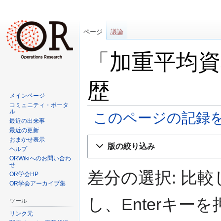
ページ
議論
「加重平均
歴
メインページ
コミュニティ・ポータ
ル
このページの記録
最近の出来事
最近の更新
ナ
検
おまかせ表示
版の絞り込み
ヘルプ
ビ
索
ORWikiへのお問い合わ
ゲ
に
せ
ー
移
差分の選択: 比
OR学会HP
シ
動
OR学会アーカイブ集
ョ
し、Enterキ
ツール
ン
リンク元
に