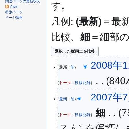
関連ページの更新状況
す。
移
Atom
動
特別ページ
ページ情報
凡例:
(最新)
＝最
比較、
細
＝細部
2008年1
最新
前
‎
84
トーク
投稿記録
2007年7
最新
前
‎
細
トーク
投稿記録
スト" を保護し