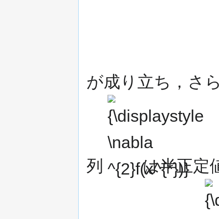
が成り立ち，さら
{\displaystyle
\nabla
^{2}f(x^{*})}
列
は半正定
{\di
\nab
^{2}f