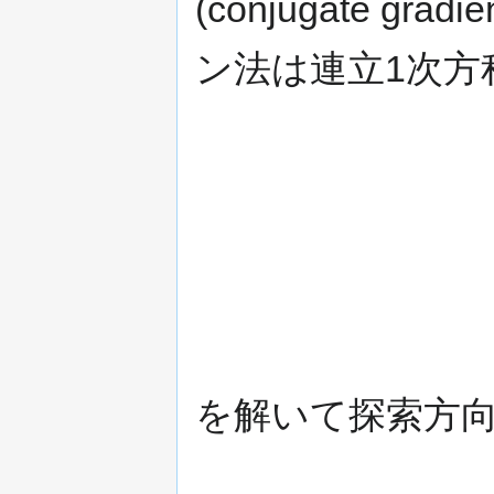
(conjugate g
ン法は連立1次方
を解いて探索方