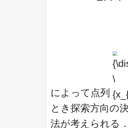
{\display
\{x_{k}\}\
によって点列
とき探索方向の
法が考えられる