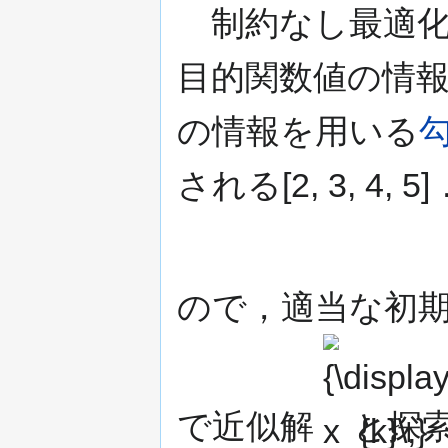
制約なし最適化
目的関数値の情
の情報を用いる
される[2, 3, 
ので，適当な初
{\displaystyle
x_{k}\,}
で近似解
と探