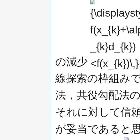
{\displaystyle
f(x_{k}+\alpha
_{k}d_{k})
<f(x_{k})\,}
の減少
線探索の枠組み
法，共役勾配法
それに対して信頼
が妥当であると