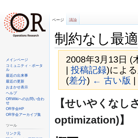
ページ
議論
制約なし最
2008年3月13日 
メインページ
コミュニティ・ポータ
|
投稿記録
)
によ
ル
最近の出来事
(
差分
)
← 古い版
|
最近の更新
おまかせ表示
ヘルプ
ナ
検
ORWikiへのお問い合わ
【せいやくなしさいて
せ
ビ
索
OR学会HP
ゲ
に
OR学会アーカイブ集
optimization)】
ー
移
シ
動
ツール
ョ
リンク元