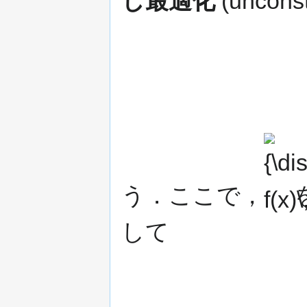
し最適化
(uncons
{\displays
f(x)\,}
う．ここで，
して