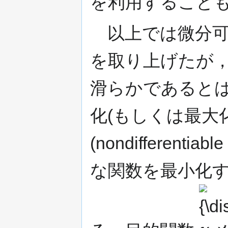
を利用すること
以上では微分可
を取り上げたが
滑らかであると
化(もしくは最大
(nondifferenti
な関数を最小化
{\display
f(x)\,}