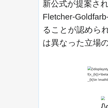
新公式が提案されて
Fletcher-Gold
ることが認めら
は異なった立場
{\displaystyle
d_{k}:=-
\nabla
f(x_{k})+\bet
_{k}d_{k-
1}\qquad
{\di
(\beta _{k}\in
\beta
\mathbf {R} }