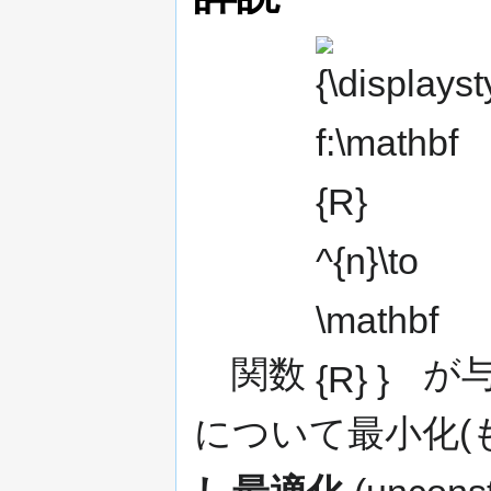
{\displaystyle
f:\mathbf {R}
^{n}\to
\mathbf {R} }
関数
が
について最小化(