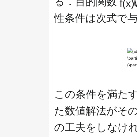
る．目的関数
性条件は次式で
{\dis
0\in \
f(x)\
(\part
この条件を満た
た数値解法がそ
の工夫をしなけ