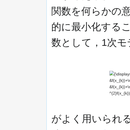
関数を何らかの
的に最小化する
数として，1次モ
{\displaysty
{\begin{arr
{lll}f(x_{k
&f(x_{k})+\
f(x_{k})^{\t
}d,\\\\f(x_
&f(x_{k})+\
がよく用いられ
f(x_{k})^{\t
{1}{2}}d^{\