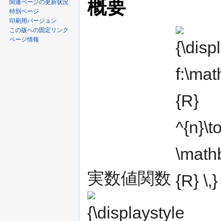
概要
ン
関連ページの更新状況
特別ページ
に
印刷用バージョン
移
この版への固定リンク
{\displaystyle
動
ページ情報
f:\mathbf {R}
^{n}\to
\mathbf {R}
\,}
実数値関数