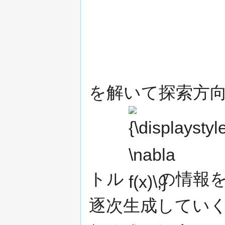
を解いて探索方
{\displaystyle
\nabla f(x)\,}
トル
の情報
逐次生成してい