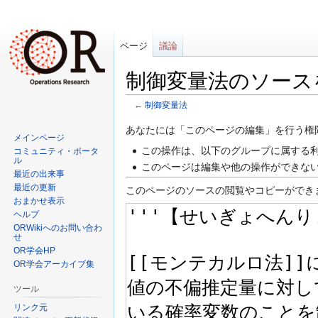
ページ
議論
制御変量法のソース
←
制御変量法
ナ
検
あなたには「このページの編集」を行う権
メインページ
ビ
索
この操作は、以下のグループに属する利
コミュニティ・ポータ
ゲ
に
ル
このページは編集や他の操作ができな
最近の出来事
ー
移
最近の更新
このページのソースの閲覧やコピーができ
シ
動
おまかせ表示
ョ
ヘルプ
ン
ORWikiへのお問い合わ
せ
に
OR学会HP
移
OR学会アーカイブ集
動
ツール
リンク元