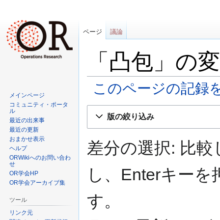
ページ
議論
「凸包」の変
このページの記録
メインページ
コミュニティ・ポータ
ナ
検
ル
版の絞り込み
ビ
索
最近の出来事
最近の更新
ゲ
に
おまかせ表示
ー
移
差分の選択: 比
ヘルプ
シ
動
ORWikiへのお問い合わ
ョ
せ
し、Enterキ
OR学会HP
ン
OR学会アーカイブ集
に
す。
移
ツール
動
リンク元