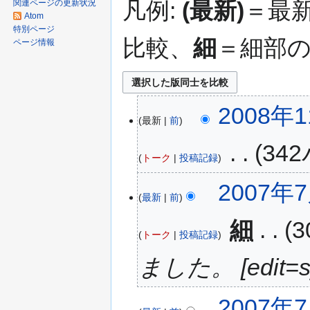
凡例:
(最新)
＝最
関連ページの更新状況
Atom
特別ページ
比較、
細
＝細部
ページ情報
2008年1
最新
前
‎
34
トーク
投稿記録
2007年7
最新
前
‎
細
トーク
投稿記録
ました。 [edit=sy
2007年7