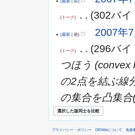
最新
前
‎
302バイ
トーク
2007年7
最新
前
‎
296バイ
トーク
つほう (conve
の2点を結ぶ線
の集合を凸集合(con
プライバシー・ポリシー
ORWikiについて
免責