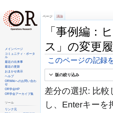
ページ
議論
「事例編：
ス」の変更
メインページ
コミュニティ・ポータ
ル
このページの記録
最近の出来事
最近の更新
ナ
検
おまかせ表示
版の絞り込み
ヘルプ
ビ
索
ORWikiへのお問い合わ
ゲ
に
せ
ー
移
差分の選択: 比
OR学会HP
シ
動
OR学会アーカイブ集
ョ
し、Enterキ
ツール
ン
リンク元
に