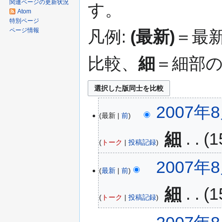
関連ページの更新状況
す。
移
Atom
動
特別ページ
ページ情報
凡例:
(最新)
＝最
比較、
細
＝細部
2007年8
最新
前
‎
細
1
トーク
投稿記録
2007年8
最新
前
‎
細
1
トーク
投稿記録