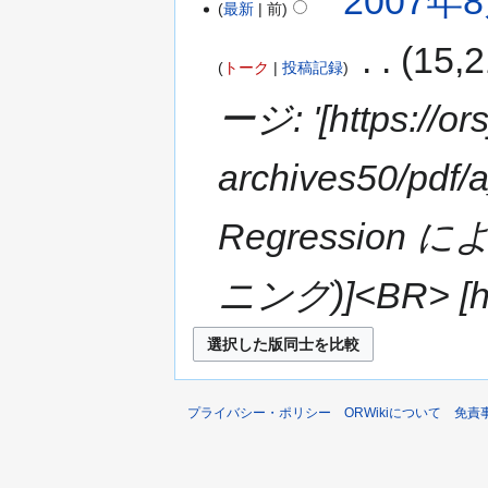
2007年8
最新
前
‎
15
トーク
投稿記録
ージ: '[https://or
archives50/pdf/
Regressio
ニング)]<BR> [https
プライバシー・ポリシー
ORWikiについて
免責