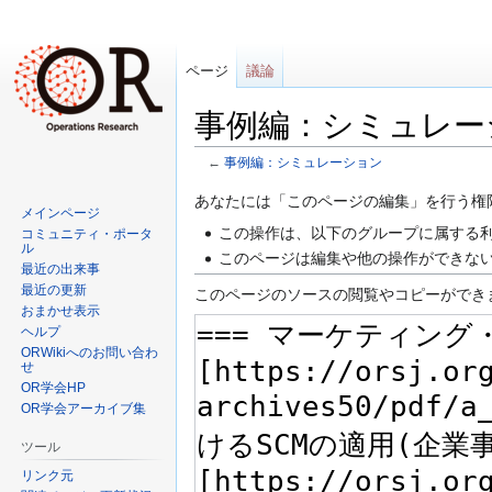
ページ
議論
事例編：シミュレー
←
事例編：シミュレーション
ナ
検
あなたには「このページの編集」を行う権
メインページ
ビ
索
この操作は、以下のグループに属する利
コミュニティ・ポータ
ゲ
に
ル
このページは編集や他の操作ができな
最近の出来事
ー
移
最近の更新
このページのソースの閲覧やコピーができ
シ
動
おまかせ表示
ョ
ヘルプ
ン
ORWikiへのお問い合わ
せ
に
OR学会HP
移
OR学会アーカイブ集
動
ツール
リンク元