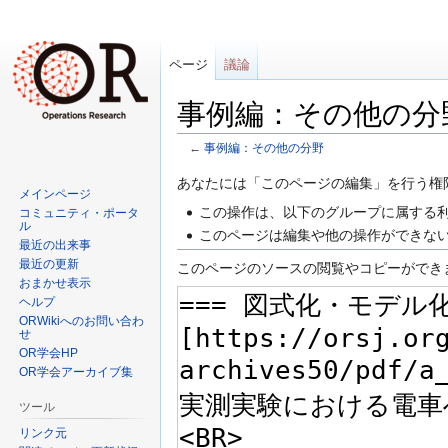
ページ
議論
事例編：その他の分
←
事例編：その他の分野
ナ
検
あなたには「このページの編集」を行う権
メインページ
ビ
索
この操作は、以下のグループに属する利
コミュニティ・ポータ
ゲ
に
ル
このページは編集や他の操作ができな
最近の出来事
ー
移
最近の更新
このページのソースの閲覧やコピーができ
シ
動
おまかせ表示
ョ
ヘルプ
ン
ORWikiへのお問い合わ
せ
に
OR学会HP
移
OR学会アーカイブ集
動
ツール
リンク元