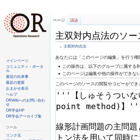
ページ
議論
主双対内点法のソー
←
主双対内点法
ナ
検
あなたには「このページの編集」を行う権
メインページ
ビ
索
この操作は、以下のグループに属する利
コミュニティ・ポータ
ゲ
に
ル
このページは編集や他の操作ができな
最近の出来事
ー
移
最近の更新
このページのソースの閲覧やコピーができ
シ
動
おまかせ表示
ョ
ヘルプ
ン
ORWikiへのお問い合わ
せ
に
OR学会HP
移
OR学会アーカイブ集
動
ツール
リンク元