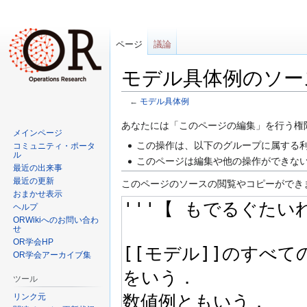
ページ
議論
モデル具体例のソー
←
モデル具体例
ナ
検
あなたには「このページの編集」を行う権
メインページ
ビ
索
この操作は、以下のグループに属する利
コミュニティ・ポータ
ゲ
に
ル
このページは編集や他の操作ができな
最近の出来事
ー
移
最近の更新
このページのソースの閲覧やコピーができ
シ
動
おまかせ表示
ョ
ヘルプ
ン
ORWikiへのお問い合わ
せ
に
OR学会HP
移
OR学会アーカイブ集
動
ツール
リンク元