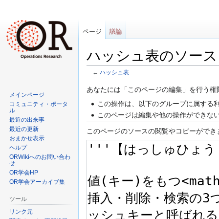
ページ
議論
ハッシュ表のソース
←
ハッシュ表
ナ
検
あなたには「このページの編集」を行う権
メインページ
ビ
索
この操作は、以下のグループに属する利
コミュニティ・ポータ
ゲ
に
ル
このページは編集や他の操作ができな
最近の出来事
ー
移
最近の更新
このページのソースの閲覧やコピーができ
シ
動
おまかせ表示
ョ
ヘルプ
ン
ORWikiへのお問い合わ
せ
に
OR学会HP
移
OR学会アーカイブ集
動
ツール
リンク元